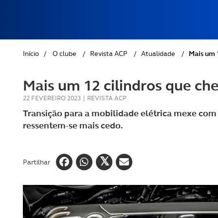
REVISTA ACP
PETS
SOBRE O ACP SEGUROS
CLÁSSICOS
Início
/
O clube
/
Revista ACP
/
Atualidade
/
Mais um 1
GOLFE
Mais um 12 cilindros que che
AUTOCARAVANISMO
22 FEVEREIRO 2023
|
REVISTA ACP
Transição para a mobilidade elétrica mexe com 
ressentem-se mais cedo.
Partilhar