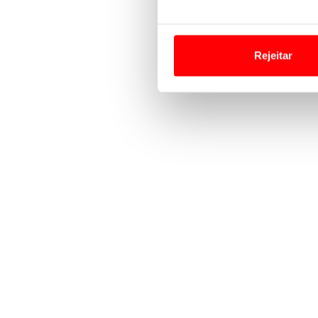
Em alguns casos, a utilizaç
tempo as suas preferências 
Rejeitar
Usamos cookies para melhorar
funcionalidades de redes so
Adicionalmente partilhamos i
e organizações na UE e em p
O ACP garantirá que as tran
consentimento e quando tal s
Realçamos que o bloqueio de 
navegação no Website e nos 
Consulte a política de cookie