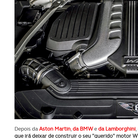
Depois da
Aston Martin
,
da BMW
e
da Lamborghini
,
que irá deixar de construir o seu "querido" motor 