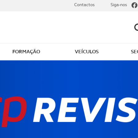
Contactos
Siga-nos
FORMAÇÃO
VEÍCULOS
SE
dade elétrica
O que saber sobre carr
zir em segurança
O que saber sobre mot
os seus
cimentos