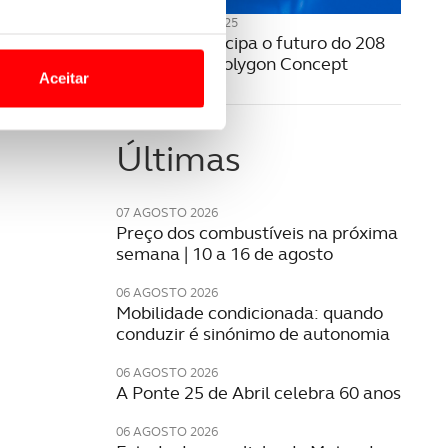
13 NOVEMBRO 2025
o nesses termos e a todo o
Peugeot antecipa o futuro do 208
site.
com o novo Polygon Concept
Aceitar
 para lhe proporcionar
site.
Últimas
e e de análise, com parceiros
07 AGOSTO 2026
Preço dos combustíveis na próxima
semana | 10 a 16 de agosto
apenas com o seu
estar.
06 AGOSTO 2026
Mobilidade condicionada: quando
 na sua experiência de
conduzir é sinónimo de autonomia
06 AGOSTO 2026
A Ponte 25 de Abril celebra 60 anos
06 AGOSTO 2026