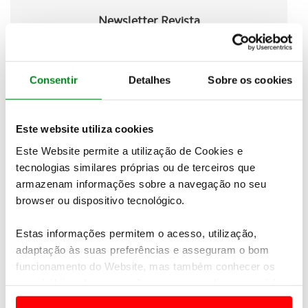
Newsletter Revista
Receba as novidades do mundo automóvel e
do universo ACP.
Consentir
Detalhes
Sobre os cookies
SUBSCREVER
Este website utiliza cookies
Esta medida
visa sobretudo as ruas no centro
Este Website permite a utilização de Cookies e
histórico de Lisboa
e o despacho determina a
tecnologias similares próprias ou de terceiros que
proibição de circulação em várias vias das
armazenam informações sobre a navegação no seu
freguesias da Avenidas Novas, Arroios, Penha de
browser ou dispositivo tecnológico.
França, São Vicente, Santo António, Misericórdia e
Santa Maria Maior.
Estas informações permitem o acesso, utilização,
É nas
freguesias de Santo António, Misericórdia e
adaptação às suas preferências e asseguram o bom
Santa Maria Maior que se concentra o maior
funcionamento do Website, mas também conhecer os
número de arruamentos barrados
aos tuk-tuk
seus hábitos de navegação para personalizar conteúdos
através da colocação de sinalização vertical.
e anúncios de modo a promover produtos e/ou serviços.