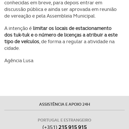
conhecidas em breve, para depois entrar em
necessário no contexto dos serviços a prestar.
discussão pública e ainda ser aprovada em reunião
de vereação e pela Assembleia Municipal.
Realçamos que o bloqueio de certo tipo de Cookies e
tecnologias similares pode ter impacto na sua
A intenção é
limitar os locais de estacionamento
experiência de navegação no Website e nos serviços
dos tuk-tuk e o número de licenças a atribuir a este
disponibilizados.
tipo de veículos
, de forma a regular a atividade na
cidade.
Consulte a política de cookies do site.
Agência Lusa
ASSISTÊNCIA E APOIO 24H
PORTUGAL E ESTRANGEIRO
(+351)
215 915 915