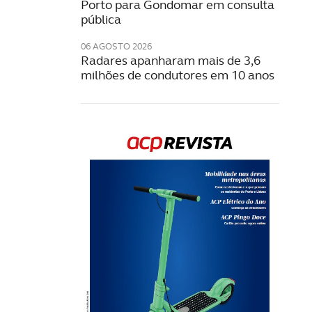
Porto para Gondomar em consulta
pública
06 AGOSTO 2026
Radares apanharam mais de 3,6
milhões de condutores em 10 anos
Rev
202