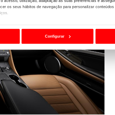
o acesso, utilização, adaptação às suas preferências e asseg
er os seus hábitos de navegação para personalizar conteúdos
iços.
ão destas tecnologias dependem do seu consentimento, definind
e limitando o acesso a informações durante a navegação no Web
Configurar
 a sua experiência digital, personalizar conteúdos e anúncios,
ciais, bem como para analisar dados de navegação no nosso web
nformação, relativa à sua utilização do nosso site de publicidad
aíses terceiros.
sferências internacionais de dados pessoais serão realizadas 
e afigure estritamente necessário no contexto dos serviços a pr
certo tipo de Cookies e tecnologias similares pode ter impacto
serviços disponibilizados.