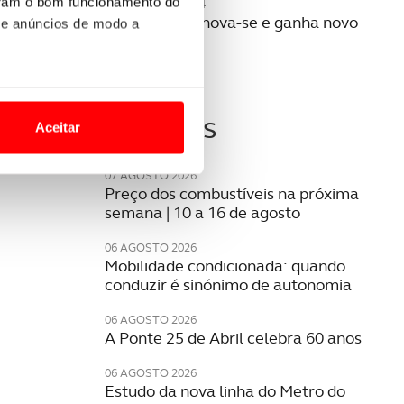
uram o bom funcionamento do
15 OUTUBRO 2024
Citroën C4 renova-se e ganha novo
 e anúncios de modo a
visual
o nesses termos e a todo o
site.
Últimas
Aceitar
 para lhe proporcionar
site.
07 AGOSTO 2026
Preço dos combustíveis na próxima
semana | 10 a 16 de agosto
e e de análise, com parceiros
06 AGOSTO 2026
Mobilidade condicionada: quando
conduzir é sinónimo de autonomia
apenas com o seu
estar.
06 AGOSTO 2026
A Ponte 25 de Abril celebra 60 anos
 na sua experiência de
06 AGOSTO 2026
Estudo da nova linha do Metro do