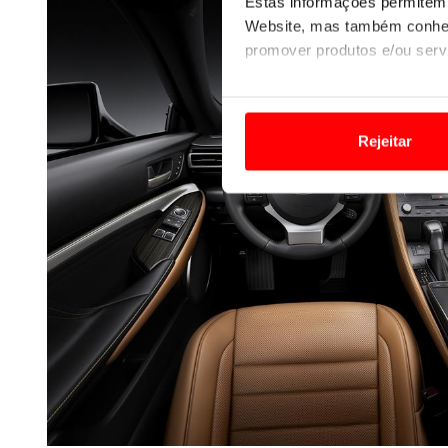
Estas informações permitem 
Website, mas também conhec
promover produtos e/ou serv
Em alguns casos, a utilizaç
tempo as suas preferências 
Rejeitar
Usamos cookies para melhorar
funcionalidades de redes so
Adicionalmente partilhamos i
e organizações na UE e em p
O ACP garantirá que as tran
consentimento e quando tal s
Realçamos que o bloqueio de 
navegação no Website e nos 