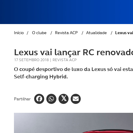
REVISTA ACP
PETS
SOBRE O ACP SEGUROS
CLÁSSICOS
Início
/
O clube
/
Revista ACP
/
Atualidade
/
Lexus va
GOLFE
Lexus vai lançar RC renovad
AUTOCARAVANISMO
17 SETEMBRO 2018
|
REVISTA ACP
O coupé desportivo de luxo da Lexus só vai esta
Self-charging Hybrid.
Partilhar