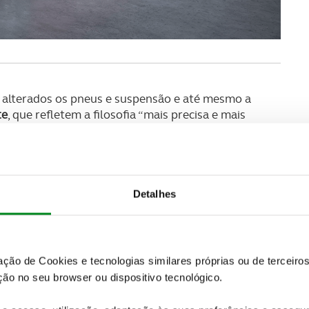
 alterados os pneus e suspensão e até mesmo a
te
, que refletem a filosofia “mais precisa e mais
vo modelo RC está agora mais estável que nunca sob
to fornece ao condutor um elevado nível de
ndução, que transforma este coupé num GT ideal,
sas de montanha ou apenas em trajeto diário em
Detalhes
incluindo Amarelo Solar e Azul Celeste, que
zação de Cookies e tecnologias similares próprias ou de tercei
ão no seu browser ou dispositivo tecnológico.