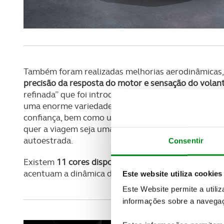
Também foram realizadas melhorias aerodinâmicas,
precisão da resposta do motor e sensação do volan
refinada” que foi introduzida pelo modelo LC. O no
uma enorme variedade de estradas e pisos. Este fac
confiança, bem como uma tranquilizante e suave co
quer a viagem seja uma aventura em estradas sinuo
autoestrada.
Consentir
Existem
11 cores disponíveis
para o exterior do RC, 
acentuam a dinâmica deste modelo.
Este website utiliza cookies
Este Website permite a utili
informações sobre a navegaç