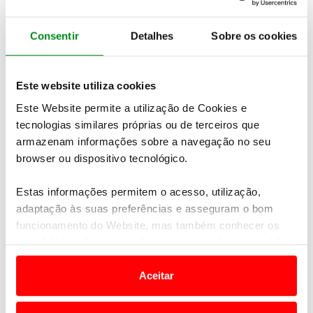
Salão Automóvel de Genebra.
Consentir
Detalhes
Sobre os cookies
Este website utiliza cookies
Este Website permite a utilização de Cookies e
tecnologias similares próprias ou de terceiros que
armazenam informações sobre a navegação no seu
browser ou dispositivo tecnológico.
Estas informações permitem o acesso, utilização,
adaptação às suas preferências e asseguram o bom
funcionamento do Website, mas também conhecer os
Novas jantes, faróis e grelha
diferenciam o exterior
seus hábitos de navegação para personalizar conteúdos
do modelo que passa agora a disponibilizar o
e anúncios de modo a promover produtos e/ou serviços.
premiado
sistema de som BOSE
do Micra.
Novos
Aceitar
conjuntos de personalização em Energy Orange e
Em alguns casos, a utilização destas tecnologias
Power Blue
para uma mais ampla escolha para o
dependem do seu consentimento, definindo nesses