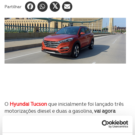
Partilhar
O
Hyundai Tucson
que inicialmente foi lançado três
motorizações diesel e duas a gasolina,
vai agora
adopar uma motorização híbrida
, com o bloco 2.0
turbodiesel de 186 associado a um sistema eléctrico
de 48 Volts com um inversor e um gerador ligados a