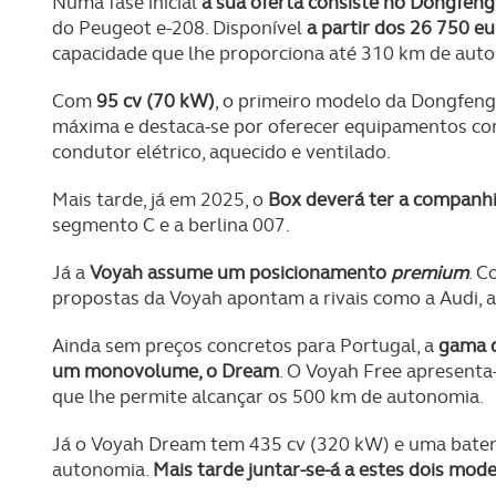
Numa fase inicial
a sua oferta consiste no Dongfeng 
navegação no Website e nos 
do Peugeot e-208. Disponível
a partir dos 26 750 e
capacidade que lhe proporciona até 310 km de aut
Consulte a política de cookie
Com
95 cv (70 kW)
, o primeiro modelo da Dongfeng
máxima e destaca-se por oferecer equipamentos com
condutor elétrico, aquecido e ventilado.
Mais tarde, já em 2025, o
Box deverá ter a companh
segmento C e a berlina 007.
Já a
Voyah assume um posicionamento
premium
. C
propostas da Voyah apontam a rivais como a Audi, 
Ainda sem preços concretos para Portugal, a
gama d
um monovolume, o Dream
. O Voyah Free apresent
que lhe permite alcançar os 500 km de autonomia.
Já o Voyah Dream tem 435 cv (320 kW) e uma bater
autonomia.
Mais tarde juntar-se-á a estes dois mod