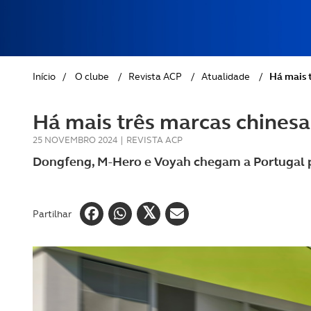
REVISTA ACP
PETS
SOBRE O ACP SEGUROS
CLÁSSICOS
Início
/
O clube
/
Revista ACP
/
Atualidade
/
Há mais 
GOLFE
Há mais três marcas chines
AUTOCARAVANISMO
25 NOVEMBRO 2024
|
REVISTA ACP
Dongfeng, M-Hero e Voyah chegam a Portugal p
Partilhar