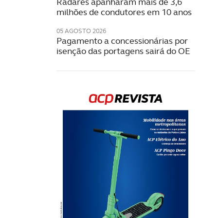
Radares apanharam mais de 3,6
milhões de condutores em 10 anos
05 AGOSTO 2026
Pagamento a concessionárias por
isenção das portagens sairá do OE
Rev
202