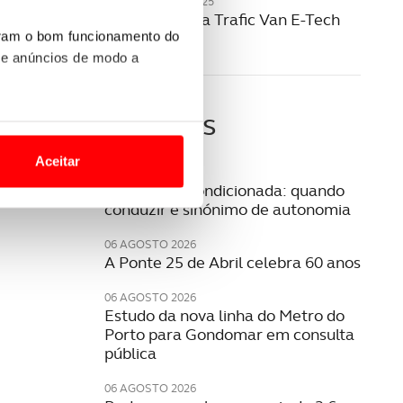
20 NOVEMBRO 2025
Renault revela Trafic Van E-Tech
elétrico
uram o bom funcionamento do
 e anúncios de modo a
Últimas
o nesses termos e a todo o
site.
Aceitar
06 AGOSTO 2026
 para lhe proporcionar
Mobilidade condicionada: quando
conduzir é sinónimo de autonomia
site.
06 AGOSTO 2026
e e de análise, com parceiros
A Ponte 25 de Abril celebra 60 anos
06 AGOSTO 2026
Estudo da nova linha do Metro do
apenas com o seu
Porto para Gondomar em consulta
estar.
pública
 na sua experiência de
06 AGOSTO 2026