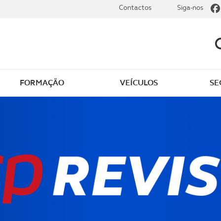
Contactos
Siga-nos
FORMAÇÃO
VEÍCULOS
SE
dade elétrica
O que saber sobre carr
zir em segurança
O que saber sobre mot
os seus
cimentos