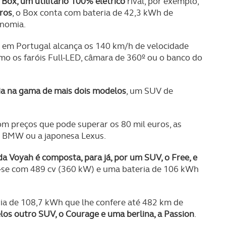
Box, um utilitário 100% elétrico
rival, por exemplo,
serviços disponibilizados.
uros
, o Box conta com bateria de 42,3 kWh de
onomia.
s do site.
 em Portugal alcança os 140 km/h de velocidade
o os faróis Full-LED, câmara de 360º ou o banco do
ia na gama de mais dois modelos
, um SUV de
om preços que pode superar os 80 mil euros, as
a BMW ou a japonesa Lexus.
a Voyah é composta, para já, por um SUV, o Free, e
a-se com 489 cv (360 kW) e uma bateria de 106 kWh
ia de 108,7 kWh que lhe confere até 482 km de
elos outro SUV, o Courage e uma berlina, a Passion
.