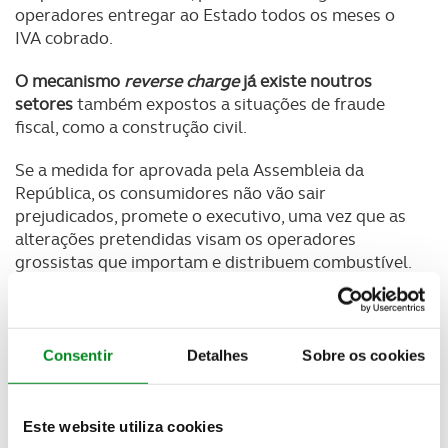
operadores entregar ao Estado todos os meses o
IVA cobrado.
O mecanismo
reverse charge
já existe noutros
setores
também expostos a situações de fraude
fiscal, como a construção civil.
Se a medida for aprovada pela Assembleia da
República, os consumidores não vão sair
prejudicados, promete o executivo, uma vez que as
alterações pretendidas visam os operadores
grossistas que importam e distribuem combustível.
Que tipo de fraude identificou o Governo para
avançar com esta medida?
Consentir
Detalhes
Sobre os cookies
Imagine uma empresa que importa combustível, por
exemplo, de Espanha, para distribuir em Portugal.
Quando esse operador vende e distribui às bombas
Este website utiliza cookies
de gasolina, cobra um valor que inclui o IVA de 23%,