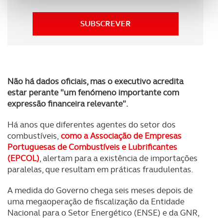
funcionalidades de redes sociais, bem como para
analisar dados de navegação no nosso website.
SUBSCREVER
Adicionalmente partilhamos informação, relativa à sua
utilização do nosso site de publicidade e de análise, com
parceiros e organizações na UE e em países terceiros.
Não há dados oficiais, mas o executivo acredita
O ACP garantirá que as transferências internacionais de
estar perante "um fenómeno importante com
dados pessoais serão realizadas apenas com o seu
expressão financeira relevante".
consentimento e quando tal se afigure estritamente
Há anos que diferentes agentes do setor dos
necessário no contexto dos serviços a prestar.
combustíveis,
como a Associação de Empresas
Portuguesas de Combustíveis e Lubrificantes
Realçamos que o bloqueio de certo tipo de Cookies e
(EPCOL)
, alertam para a existência de importações
tecnologias similares pode ter impacto na sua
paralelas, que resultam em práticas fraudulentas.
experiência de navegação no Website e nos serviços
disponibilizados.
A medida do Governo chega seis meses depois de
uma megaoperação de fiscalização da Entidade
Consulte a política de cookies do site.
Nacional para o Setor Energético (ENSE) e da GNR,