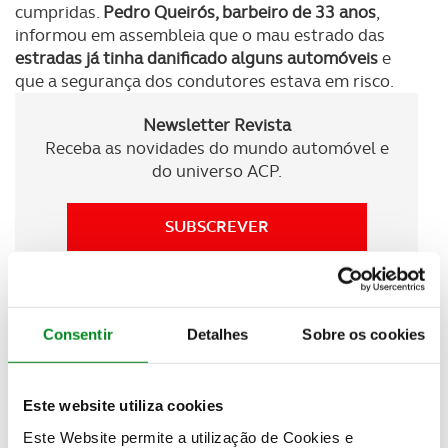
cumpridas.
Pedro Queirós, barbeiro de 33 anos
,
informou em assembleia que o mau estrado das
estradas já tinha danificado alguns automóveis
e
que a segurança dos condutores estava em risco.
Newsletter Revista
Receba as novidades do mundo automóvel e
do universo ACP.
SUBSCREVER
O problema era
tema recorrente entre os
moradores
tanto pelo incómodo causado como
Consentir
Detalhes
Sobre os cookies
pelos vários sustos e até acidentes rodoviários que
os buracos já provocaram. Visto que de outra forma
as entidades responsáveis não resolviam o
Este website utiliza cookies
problema, e sendo
Celorico de Basto a capital das
Este Website permite a utilização de Cookies e
camélias da Europa, a ideia de as plantar nos