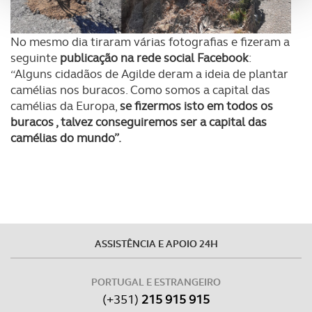
analisar dados de navegação no nosso website.
No mesmo dia tiraram várias fotografias e fizeram a
Adicionalmente partilhamos informação, relativa à sua
seguinte
publicação na rede social Facebook
:
utilização do nosso site de publicidade e de análise, com
“Alguns cidadãos de Agilde deram a ideia de plantar
parceiros e organizações na UE e em países terceiros.
camélias nos buracos. Como somos a capital das
camélias da Europa,
se fizermos isto em todos os
O ACP garantirá que as transferências internacionais de
buracos , talvez conseguiremos ser a capital das
dados pessoais serão realizadas apenas com o seu
camélias do mundo”.
consentimento e quando tal se afigure estritamente
necessário no contexto dos serviços a prestar.
Realçamos que o bloqueio de certo tipo de Cookies e
tecnologias similares pode ter impacto na sua
experiência de navegação no Website e nos serviços
ASSISTÊNCIA E APOIO 24H
disponibilizados.
PORTUGAL E ESTRANGEIRO
Consulte a política de cookies do site.
(+351)
215 915 915