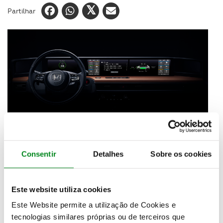
Partilhar
Consentir
Detalhes
Sobre os cookies
A
Honda
revelou uma primeira imagem do
interior
do seu novo protótipo elétrico
, que foi concebido
Este website utiliza cookies
para criar um ambiente envolvente, inspirado no
Este Website permite a utilização de Cookies e
Urban EV Concept apresentado o ano passado no
Salão Automóvel de Frankfurt.
tecnologias similares próprias ou de terceiros que