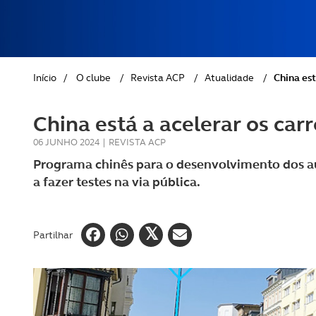
REVISTA ACP
PETS
SOBRE O ACP SEGUROS
CLÁSSICOS
Início
/
O clube
/
Revista ACP
/
Atualidade
/
China es
GOLFE
China está a acelerar os ca
AUTOCARAVANISMO
06 JUNHO 2024
|
REVISTA ACP
Programa chinês para o desenvolvimento dos 
a fazer testes na via pública.
Partilhar