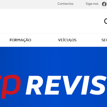
Contactos
Siga-nos
FORMAÇÃO
VEÍCULOS
SE
dade elétrica
O que saber sobre carr
zir em segurança
O que saber sobre mot
os seus
cimentos