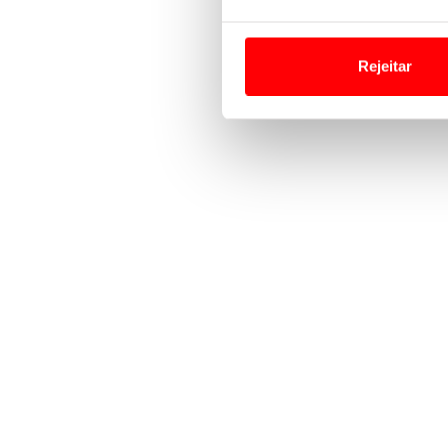
Em alguns casos, a utilizaç
tempo as suas preferências 
Rejeitar
Usamos cookies para melhorar
funcionalidades de redes so
Adicionalmente partilhamos i
e organizações na UE e em p
O ACP garantirá que as tran
consentimento e quando tal s
Realçamos que o bloqueio de 
navegação no Website e nos 
Consulte a política de cookie