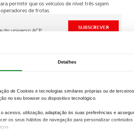
ra permitir que os veículos de nível três sejam
 operadores de frotas.
SUBSCREVER
 do universo ACP.
dores, incluindo a
Huawei e a Xpeng
têm vindo a
el dois na China, que ainda requerem um condutor
Detalhes
 seu software
“Full Self-Driving” (FSD)
aos
Reuters. O FSD é também um sistema de nível dois,
próximos mais veículos totalmente autónomos.
zação de Cookies e tecnologias similares próprias ou de tercei
ão no seu browser ou dispositivo tecnológico.
o acesso, utilização, adaptação às suas preferências e asseg
er os seus hábitos de navegação para personalizar conteúdos
iços.