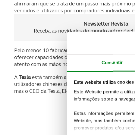
afirmaram que se trata de um passo mais próximo pa
vendidos e utilizados por compradores individuais e
Newsletter Revista
Receba as novidades do mundo automóvel e
Pelo menos 10 fabricantes de automóveis e fornece
oferecer capacidades de condução autónoma de nív
Consentir
atento com as mãos no volante.
A
Tesla
está também a preparar-se para entregar o
Este website utiliza cookies
utilizadores chineses durante este ano, segundo a 
mas o CEO da Tesla, Elon Musk, afirmou que estão 
Este Website permite a utili
informações sobre a navegaç
Estas informações permitem 
Website, mas também conhec
promover produtos e/ou serv