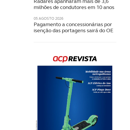
Radares apanharam mais de 3,6
milhões de condutores em 10 anos
05 AGOSTO 2026
Pagamento a concessionárias por
isenção das portagens sairá do OE
Rev
202