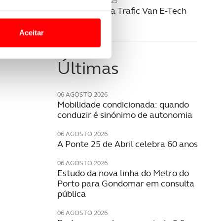
20 NOVEMBRO 2025
Renault revela Trafic Van E-Tech
o nesses termos e a todo o
elétrico
site.
Aceitar
 para lhe proporcionar
site.
Últimas
e e de análise, com parceiros
06 AGOSTO 2026
Mobilidade condicionada: quando
conduzir é sinónimo de autonomia
apenas com o seu
estar.
06 AGOSTO 2026
A Ponte 25 de Abril celebra 60 anos
 na sua experiência de
06 AGOSTO 2026
Estudo da nova linha do Metro do
Porto para Gondomar em consulta
pública
06 AGOSTO 2026