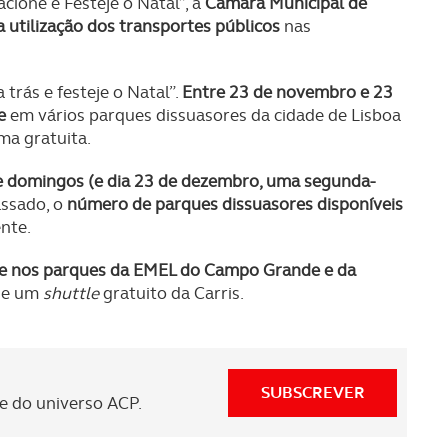
cione e Festeje o Natal”, a
Câmara Municipal de
a utilização dos transportes públicos
nas
 trás e festeje o Natal”.
Entre 23 de novembro e 23
e
em vários parques dissuasores da cidade de Lisboa
ma gratuita.
 e domingos (e dia 23 de dezembro, uma segunda-
ssado, o
número de parques dissuasores disponíveis
nte.
nte nos parques da EMEL do Campo Grande e da
 de um
shuttle
gratuito da Carris.
SUBSCREVER
 do universo ACP.