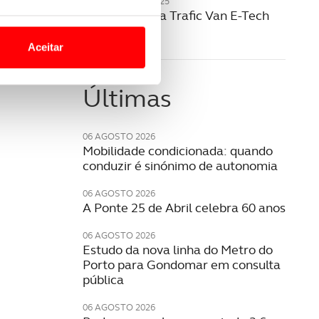
20 NOVEMBRO 2025
Renault revela Trafic Van E-Tech
o nesses termos e a todo o
elétrico
site.
Aceitar
 para lhe proporcionar
site.
Últimas
e e de análise, com parceiros
06 AGOSTO 2026
Mobilidade condicionada: quando
conduzir é sinónimo de autonomia
apenas com o seu
estar.
06 AGOSTO 2026
A Ponte 25 de Abril celebra 60 anos
 na sua experiência de
06 AGOSTO 2026
Estudo da nova linha do Metro do
Porto para Gondomar em consulta
pública
06 AGOSTO 2026