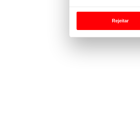
Em alguns casos, a utilizaç
tempo as suas preferências 
Rejeitar
Usamos cookies para melhorar
funcionalidades de redes so
Adicionalmente partilhamos i
e organizações na UE e em p
O ACP garantirá que as tran
consentimento e quando tal s
Realçamos que o bloqueio de 
navegação no Website e nos 
Consulte a política de cookie