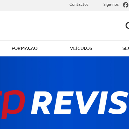
Contactos
Siga-nos
FORMAÇÃO
VEÍCULOS
SE
dade
Clássicos
mentos
Notícias do clube
s
Golfe
sts
Revista ACP Edição
impressa
rto