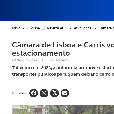
REVISTA ACP
PETS
SOBRE O ACP SEGUROS
CLÁSSICOS
Início
/
O clube
/
Revista ACP
/
Atualidade
/
Câmara d
GOLFE
Câmara de Lisboa e Carris vo
AUTOCARAVANISMO
estacionamento
20 NOVEMBRO 2024
|
REVISTA ACP
Tal como em 2023, a autarquia promove estaci
transportes públicos para quem deixar o carro 
Partilhar