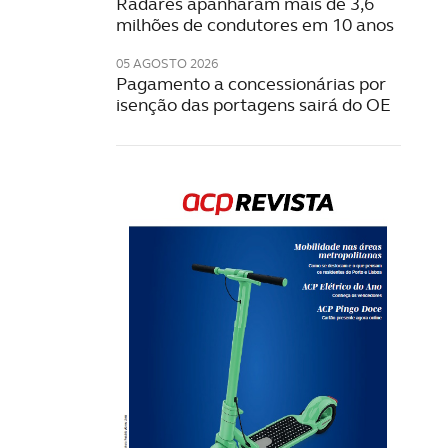
Radares apanharam mais de 3,6
milhões de condutores em 10 anos
05 AGOSTO 2026
Pagamento a concessionárias por
isenção das portagens sairá do OE
Rev
202