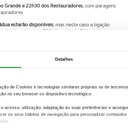
po Grande e 22h30 dos Restauradores
, com paragens
tauradores.
ádua estarão disponíveis
, mas neste caso a ligação
ntara) e da autocarro 708 (Avenida de Pádua). A
res de título de transporte entregue no
eixoeira, Colégio Militar, Telheiras Nascente e
Detalhes
 às 00h e poderão ser usados
de forma gratuita entre
Lisboa, Carlos Moedas, afirmou: "Sabemos que esta
zação de Cookies e tecnologias similares próprias ou de tercei
aixa de Lisboa para compras, passearem ou
ão no seu browser ou dispositivo tecnológico.
resposta ideal para poderem vir sem as preocupações
o acesso, utilização, adaptação às suas preferências e asseg
er os seus hábitos de navegação para personalizar conteúdos
iços.