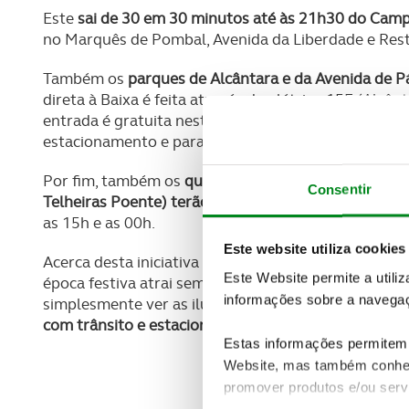
Este
sai de 30 em 30 minutos até às 21h30 do Cam
no Marquês de Pombal, Avenida da Liberdade e Res
Também os
parques de Alcântara e da Avenida de P
direta à Baixa é feita através do elétrico 15E (Alcâ
entrada é gratuita nestas paragens para os detento
estacionamento e para os seus acompanhantes.
Por fim, também os
quatro parques Navegante (na Am
Consentir
Telheiras Poente) terão o seu horário alargado até
as 15h e as 00h.
Este website utiliza cookies
Acerca desta iniciativa o Presidente da Câmara de 
Este Website permite a utili
época festiva atrai sempre milhares de pessoas à B
informações sobre a navegaç
simplesmente ver as iluminações de Natal e
esta é 
com trânsito e estacionamento
".
Estas informações permitem 
Website, mas também conhec
promover produtos e/ou serv