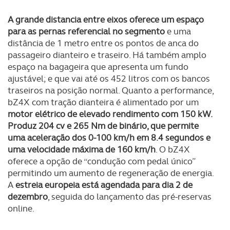
disponibilizados.
A grande distancia entre eixos oferece um espaço
para as pernas referencial no segmento
e uma
Consulte a política de cookies do site.
distância de 1 metro entre os pontos de anca do
passageiro dianteiro e traseiro. Há também amplo
espaço na bagageira que apresenta um fundo
ajustável; e que vai até os 452 litros com os bancos
traseiros na posição normal. Quanto a performance,
bZ4X com tração dianteira é alimentado por um
motor elétrico de elevado rendimento com 150 kW.
Produz 204 cv e 265 Nm de binário, que permite
uma aceleração dos 0-100 km/h em 8.4 segundos e
uma velocidade máxima de 160 km/h
. O bZ4X
oferece a opção de “condução com pedal único”
permitindo um aumento de regeneração de energia.
A
estreia europeia está agendada para dia 2 de
dezembro
, seguida do lançamento das pré-reservas
online.