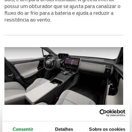
possui um obturador que se ajusta para canalizar o
fluxo do ar frio para a bateria e ajuda a reduzir a
resistência ao vento.
Quando comparado com o Toyota RAV4, as
dimensões exteriores ilustram os benefícios
Consentir
Detalhes
Sobre os cookies
inerentes à plataforma e-TNGA. Por exemplo o