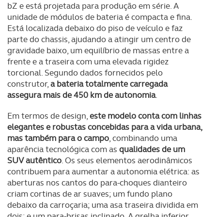
bZ e está projetada para produção em série. A
unidade de módulos de bateria é compacta e fina.
Está localizada debaixo do piso de veículo e faz
parte do chassis, ajudando a atingir um centro de
gravidade baixo, um equilíbrio de massas entre a
frente e a traseira com uma elevada rigidez
torcional. Segundo dados fornecidos pelo
construtor,
a bateria totalmente carregada
assegura mais de 450 km de autonomia
.
Em termos de design,
este modelo conta com linhas
elegantes e robustas concebidas para a vida urbana,
mas também para o campo
, combinando uma
aparência tecnológica com as
qualidades de um
SUV autêntico
. Os seus elementos aerodinâmicos
contribuem para aumentar a autonomia elétrica: as
aberturas nos cantos do para-choques dianteiro
criam cortinas de ar suaves; um fundo plano
debaixo da carroçaria; uma asa traseira dividida em
dois; e um para-brisas inclinado. A grelha inferior