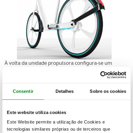
À volta da unidade propulsora configura-se um
visual que se distingue do design clássico de uma
bicicleta elétrica. Um design minimalista e
harmonioso, criado ergonomicamente de forma a
responder a qualquer fisionomia, proporcionando
Consentir
Detalhes
Sobre os cookies
uma condução segura, confortável e àgil.
A bateria também faz parte da linguagem clara das
Este website utiliza cookies
formas da UOU Bike. Integra-se harmoniosamente
Este Website permite a utilização de Cookies e
no interior do quadro e destaca-se pela sua
tecnologias similares próprias ou de terceiros que
potência e eficiência. A UOU Bike foi projectada para