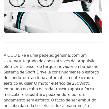
Adicionalmente partilhamos informação, relativa à sua
utilização do nosso site de publicidade e de análise, com
parceiros e organizações na UE e em países terceiros.
O ACP garantirá que as transferências internacionais de
dados pessoais serão realizadas apenas com o seu
consentimento e quando tal se afigure estritamente
necessário no contexto dos serviços a prestar.
A UOU Bike é uma pedelec genuína, com um
sistema integrado de apoio através da propulsão
Realçamos que o bloqueio de certo tipo de Cookies e
elétrica. O sensor de torque inovador embutido no
tecnologias similares pode ter impacto na sua
Sistema de Shaft Drive lê continuamente o esforço
experiência de navegação no Website e nos serviços
do condutor e acciona automaticamente o motor
disponibilizados.
elétrico auxiliar. O motor elétrico de 250Watt,
embutido no cubo da roda traseira apoia a força
Consulte a política de cookies do site.
muscular e substitui o pedalar duro por um
andamento sem esforço. O facto de ser embutido
no cubo da roda traseira reduz a manutenção.