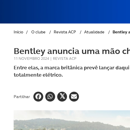
REVISTA ACP
PETS
SOBRE O ACP SEGUROS
CLÁSSICOS
Início
/
O clube
/
Revista ACP
/
Atualidade
/
Bentley 
GOLFE
Bentley anuncia uma mão ch
AUTOCARAVANISMO
11 NOVEMBRO 2024
|
REVISTA ACP
Entre elas, a marca britânica prevê lançar daqu
totalmente elétrico.
Partilhar