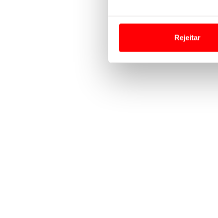
Em alguns casos, a utilizaç
tempo as suas preferências 
Rejeitar
Usamos cookies para melhorar
funcionalidades de redes so
Adicionalmente partilhamos i
e organizações na UE e em p
O ACP garantirá que as tran
consentimento e quando tal s
Realçamos que o bloqueio de 
navegação no Website e nos 
Consulte a política de cookie