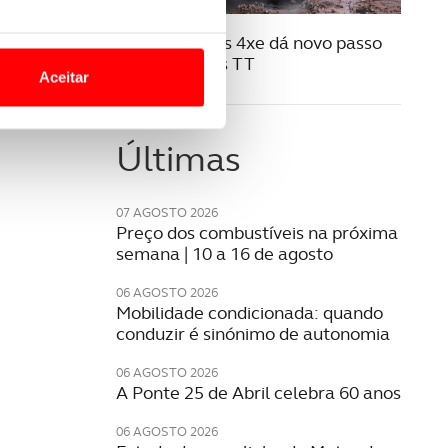
07 JULHO 2025
o nesses termos e a todo o
Jeep Compass 4xe dá novo passo
site.
no mundo dos TT
Aceitar
 para lhe proporcionar
site.
Últimas
e e de análise, com parceiros
07 AGOSTO 2026
Preço dos combustíveis na próxima
apenas com o seu
semana | 10 a 16 de agosto
estar.
06 AGOSTO 2026
Mobilidade condicionada: quando
 na sua experiência de
conduzir é sinónimo de autonomia
06 AGOSTO 2026
A Ponte 25 de Abril celebra 60 anos
06 AGOSTO 2026