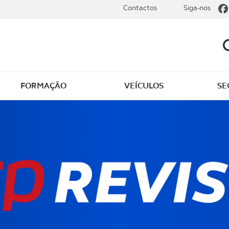
Contactos
Siga-nos
FORMAÇÃO
VEÍCULOS
SE
dade
Clássicos
mentos
Notícias do clube
s
Golfe
sts
Revista ACP Edição
impressa
rto