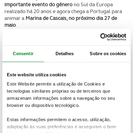
importante evento do género
no Sul da Europa
realizado há 20 anos e agora chega a Portugal para
animar a
Marina de Cascais, no próximo dia 27 de
maio
.
Newsletter Revista
Receba as novidades do mundo automóvel e
do universo ACP.
Consentir
Detalhes
Sobre os cookies
SUBSCREVER
Este website utiliza cookies
Este Website permite a utilização de Cookies e
Ferrari, Porsche, Aston Martin, Maserati, Bentley,
tecnologias similares próprias ou de terceiros que
Mercedes, entre outras, vão ser as marcas
armazenam informações sobre a navegação no seu
representadas
juntamente com exemplares
browser ou dispositivo tecnológico.
oriundos das melhores coleções de clássicos de
Portugal e Espanha.
O AutoBello é um evento
Estas informações permitem o acesso, utilização,
itinerante, tendo começado no Principado de
adaptação às suas preferências e asseguram o bom
Andorra em fevereiro, seguindo-se Portugal
.