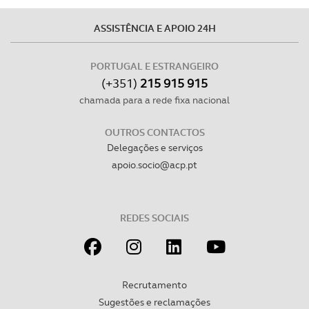
O ACP garantirá que as transferências internacionais de
dados pessoais serão realizadas apenas com o seu
ASSISTÊNCIA E APOIO 24H
consentimento e quando tal se afigure estritamente
necessário no contexto dos serviços a prestar.
PORTUGAL E ESTRANGEIRO
(+351)
215 915 915
Realçamos que o bloqueio de certo tipo de Cookies e
chamada para a rede fixa nacional
tecnologias similares pode ter impacto na sua
experiência de navegação no Website e nos serviços
OUTROS CONTACTOS
disponibilizados.
Delegações e serviços
apoio.socio@acp.pt
Consulte a política de cookies do site.
REDES SOCIAIS
Recrutamento
Sugestões e reclamações