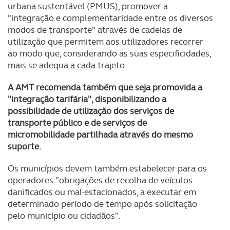
urbana sustentável (PMUS), promover a
tecnologias similares pode ter impacto na sua
"integração e complementaridade entre os diversos
experiência de navegação no Website e nos serviços
modos de transporte" através de cadeias de
disponibilizados.
utilização que permitem aos utilizadores recorrer
ao modo que, considerando as suas especificidades,
Consulte a política de cookies do site.
mais se adequa a cada trajeto.
A AMT recomenda também que seja promovida a
"integração tarifária", disponibilizando a
possibilidade de utilização dos serviços de
transporte público e de serviços de
micromobilidade partilhada através do mesmo
suporte.
Os municípios devem também estabelecer para os
operadores "obrigações de recolha de veículos
danificados ou mal-estacionados, a executar em
determinado período de tempo após solicitação
pelo município ou cidadãos".