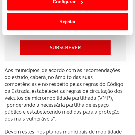
Configurar
motociclos", refere o documento.
termos e a todo o tempo as suas preferências e limitando
o acesso a informações durante a navegação no
Newsletter Revista
Website.
Rejeitar
Receba as novidades do mundo automóvel e
do universo ACP.
Usamos cookies para melhorar a sua experiência digital,
personalizar conteúdos e anúncios, para lhe proporcionar
funcionalidades de redes sociais, bem como para
SUBSCREVER
analisar dados de navegação no nosso website.
Adicionalmente partilhamos informação, relativa à sua
Aos municípios, de acordo com as recomendações
utilização do nosso site de publicidade e de análise, com
do estudo, caberá, no âmbito das suas
parceiros e organizações na UE e em países terceiros.
competências e no respeito pelas regras do Código
da Estrada, estabelecer as regras de circulação dos
veículos de micromobilidade partilhada (VMP),
O ACP garantirá que as transferências internacionais de
"ponderando a necessária partilha de espaço
dados pessoais serão realizadas apenas com o seu
público e estabelecendo medidas para a proteção
consentimento e quando tal se afigure estritamente
dos mais vulneráveis".
necessário no contexto dos serviços a prestar.
Devem estes, nos planos municipais de mobilidade
Realçamos que o bloqueio de certo tipo de Cookies e