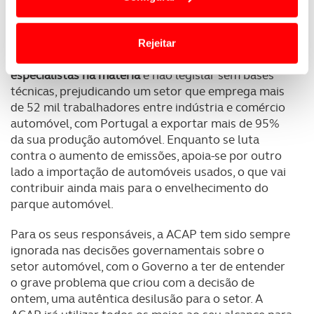
termos e a todo o tempo as suas preferências e limitando
dez vezes mais" dióxido de carbono para a
o acesso a informações durante a navegação no
atmosfera.
Website.
Rejeitar
Para os responsáveis pela ACAP, é
necessário ouvir
Usamos cookies para melhorar a sua experiência digital,
especialistas na matéria
e não legislar sem bases
personalizar conteúdos e anúncios, para lhe proporcionar
técnicas, prejudicando um setor que emprega mais
funcionalidades de redes sociais, bem como para
de 52 mil trabalhadores entre indústria e comércio
analisar dados de navegação no nosso website.
automóvel, com Portugal a exportar mais de 95%
da sua produção automóvel. Enquanto se luta
Adicionalmente partilhamos informação, relativa à sua
contra o aumento de emissões, apoia-se por outro
utilização do nosso site de publicidade e de análise, com
lado a importação de automóveis usados, o que vai
parceiros e organizações na UE e em países terceiros.
contribuir ainda mais para o envelhecimento do
parque automóvel.
O ACP garantirá que as transferências internacionais de
Para os seus responsáveis, a ACAP tem sido sempre
dados pessoais serão realizadas apenas com o seu
ignorada nas decisões governamentais sobre o
consentimento e quando tal se afigure estritamente
setor automóvel, com o Governo a ter de entender
necessário no contexto dos serviços a prestar.
o grave problema que criou com a decisão de
ontem, uma autêntica desilusão para o setor. A
Realçamos que o bloqueio de certo tipo de Cookies e