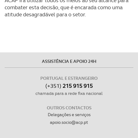
ACAP irá utilizar todos os meios ao seu alcance para
tecnologias similares pode ter impacto na sua
combater esta decisão, que é encarada como uma
experiência de navegação no Website e nos serviços
atitude desagradável para o setor.
disponibilizados.
Consulte a política de cookies do site.
ASSISTÊNCIA E APOIO 24H
PORTUGAL E ESTRANGEIRO
(+351)
215 915 915
chamada para a rede fixa nacional
OUTROS CONTACTOS
Delegações e serviços
apoio.socio@acp.pt