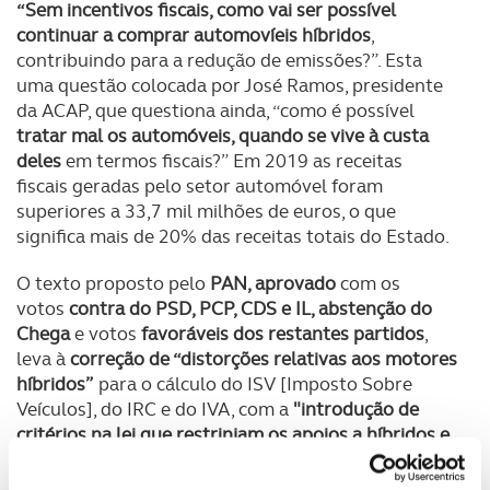
“Sem incentivos fiscais, como vai ser possível
continuar a comprar automovíeis híbridos
,
contribuindo para a redução de emissões?”. Esta
uma questão colocada por José Ramos, presidente
da ACAP, que questiona ainda, “como é possível
tratar mal os automóveis, quando se vive à custa
deles
em termos fiscais?” Em 2019 as receitas
fiscais geradas pelo setor automóvel foram
superiores a 33,7 mil milhões de euros, o que
significa mais de 20% das receitas totais do Estado.
O texto proposto pelo
PAN, aprovado
com os
votos
contra do PSD, PCP, CDS e IL, abstenção do
Chega
e votos
favoráveis dos restantes partidos
,
leva à
correção de “distorções relativas aos motores
híbridos”
para o cálculo do ISV [Imposto Sobre
Veículos], do IRC e do IVA, com a
"introdução de
critérios na lei que restrinjam os apoios a híbridos e
híbridos 'plug-in'"
.