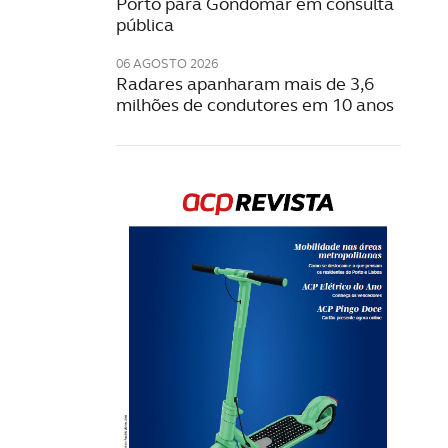
Porto para Gondomar em consulta
pública
06 AGOSTO 2026
Radares apanharam mais de 3,6
milhões de condutores em 10 anos
Rev
202