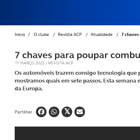
REVISTA ACP
PETS
SOBRE O ACP SEGUROS
CLÁSSICOS
Início
/
O clube
/
Revista ACP
/
Atualidade
/
7 chaves
GOLFE
7 chaves para poupar combu
AUTOCARAVANISMO
17 MARÇO 2022
|
REVISTA ACP
Os automóveis trazem consigo tecnologia que p
mostramos quais em sete passos. Esta semana e
da Europa.
Partilhar