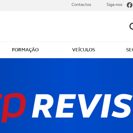
Contactos
Siga-nos
FORMAÇÃO
VEÍCULOS
SE
dade
Clássicos
mentos
Notícias do clube
s
Golfe
sts
Revista ACP Edição
impressa
rto