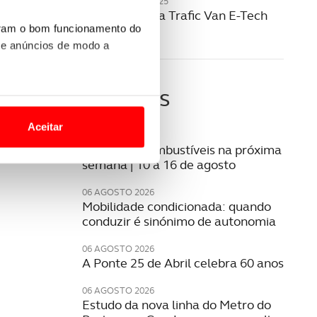
20 NOVEMBRO 2025
Renault revela Trafic Van E-Tech
elétrico
uram o bom funcionamento do
 e anúncios de modo a
Últimas
o nesses termos e a todo o
site.
Aceitar
07 AGOSTO 2026
 para lhe proporcionar
Preço dos combustíveis na próxima
semana | 10 a 16 de agosto
site.
06 AGOSTO 2026
e e de análise, com parceiros
Mobilidade condicionada: quando
conduzir é sinónimo de autonomia
06 AGOSTO 2026
apenas com o seu
A Ponte 25 de Abril celebra 60 anos
estar.
06 AGOSTO 2026
 na sua experiência de
Estudo da nova linha do Metro do