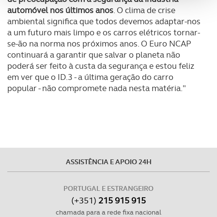
analisar dados de navegação no nosso website.
automóvel nos últimos anos
. O clima de crise
ambiental significa que todos devemos adaptar-nos
Adicionalmente partilhamos informação, relativa à sua
a um futuro mais limpo e os carros elétricos tornar-
utilização do nosso site de publicidade e de análise, com
se-ão na norma nos próximos anos. O Euro NCAP
parceiros e organizações na UE e em países terceiros.
continuará a garantir que salvar o planeta não
poderá ser feito à custa da segurança e estou feliz
em ver que o ID.3 - a última geração do carro
O ACP garantirá que as transferências internacionais de
popular - não compromete nada nesta matéria."
dados pessoais serão realizadas apenas com o seu
consentimento e quando tal se afigure estritamente
necessário no contexto dos serviços a prestar.
Realçamos que o bloqueio de certo tipo de Cookies e
tecnologias similares pode ter impacto na sua
experiência de navegação no Website e nos serviços
ASSISTÊNCIA E APOIO 24H
disponibilizados.
PORTUGAL E ESTRANGEIRO
Consulte a política de cookies do site.
(+351)
215 915 915
chamada para a rede fixa nacional