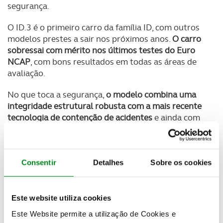
segurança.
O ID.3 é o primeiro carro da família ID, com outros
modelos prestes a sair nos próximos anos.
O carro
sobressai com mérito nos últimos testes do Euro
NCAP
, com bons resultados em todas as áreas de
avaliação.
No que toca a segurança,
o modelo combina uma
integridade estrutural robusta com a mais recente
tecnologia de contenção de acidentes
e ainda com
sensores de alta tecnologia para uma excelente
proteção total para os ocupantes do carro e para
outros utilizadores da estrada.
Consentir
Detalhes
Sobre os cookies
Na segurança dos passageiros adultos,
o ID.3
cumpriu com 87% dos requisitos, uma percentagem
que sobe para 89% quando analisada a segurança
Este website utiliza cookies
de crianças em sistemas de retenção, vulgo as
Este Website permite a utilização de Cookies e
cadeirinhas
. O pior resultado chega na categoria de