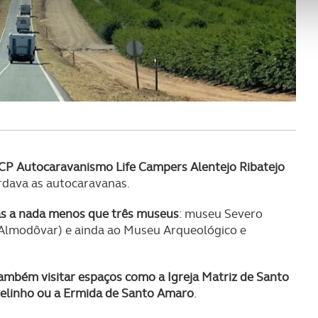
nformação, relativa à sua utilização do nosso site de publicidad
aíses terceiros.
sferências internacionais de dados pessoais serão realizadas 
e afigure estritamente necessário no contexto dos serviços a pr
certo tipo de Cookies e tecnologias similares pode ter impacto
serviços disponibilizados.
CP Autocaravanismo Life Campers Alentejo Ribatejo
s do site.
ardava as autocaravanas.
tas a nada menos que três museus
: museu Severo
 Almodôvar) e ainda ao Museu Arqueológico e
ambém visitar espaços como a Igreja Matriz de Santo
telinho ou a Ermida de Santo Amaro
.