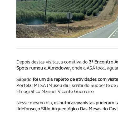
Adicionalmente partilhamos i
e organizações na UE e em p
O ACP garantirá que as tran
consentimento e quando tal s
Realçamos que o bloqueio de 
navegação no Website e nos 
Depois destas visitas, a comitiva do
3º Encontro A
Consulte a política de cookie
Spots rumou a Almodovar
, onde a ASA local agu
Sábado
foi um dia repleto de atividades com visi
Portela; MESA (Museu da Escrita do Sudoeste de
Etnográfico Manuel Vicente Guerreiro.
Nesse mesmo dia,
os autocaravanistas puderam t
Ildefonso, o Sítio Arqueológico Das Mesas do Cas