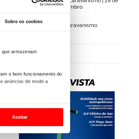
5º encontro ACP Autocaravanismo | 28 de
novembro a 1 de dezembro
16 OUTUBRO 2024
Sobre os cookies
Encontros ACP Autocaravanismo
voltaram em grande
ros que armazenam
uram o bom funcionamento do
 e anúncios de modo a
o nesses termos e a todo o
site.
Aceitar
 para lhe proporcionar
site.