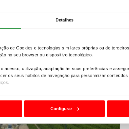
ambém à Exposição Moura Arqueológica e à
Detalhes
zação de Cookies e tecnologias similares próprias ou de tercei
ão no seu browser ou dispositivo tecnológico.
o acesso, utilização, adaptação às suas preferências e asseg
er os seus hábitos de navegação para personalizar conteúdos
iços.
ão destas tecnologias dependem do seu consentimento, definind
e limitando o acesso a informações durante a navegação no Web
Configurar
 a sua experiência digital, personalizar conteúdos e anúncios,
ciais, bem como para analisar dados de navegação no nosso web