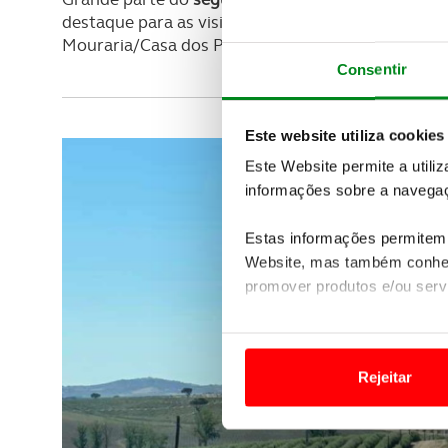
destaque para as visitas ao castelo local, mas t
Mouraria/Casa dos Poços.
Consentir
Este website utiliza cookies
Este Website permite a utili
informações sobre a navegaç
Estas informações permitem 
Website, mas também conhec
promover produtos e/ou serv
Em alguns casos, a utilizaç
tempo as suas preferências 
Rejeitar
Usamos cookies para melhorar
funcionalidades de redes so