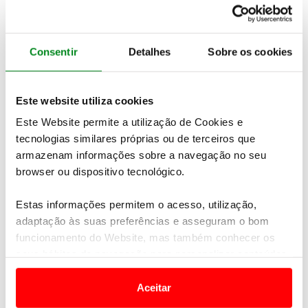
PEDIDO DE INFORMAÇÕES
Consentir
Detalhes
Sobre os cookies
Não encontrou o seu destino nas nossas ofertas online?
Temos mais viagens e experiências à sua espera.
Contacte-
Este website utiliza cookies
nos
Este Website permite a utilização de Cookies e
tecnologias similares próprias ou de terceiros que
armazenam informações sobre a navegação no seu
Veja também
browser ou dispositivo tecnológico.
Estas informações permitem o acesso, utilização,
adaptação às suas preferências e asseguram o bom
funcionamento do Website, mas também conhecer os
seus hábitos de navegação para personalizar conteúdos
e anúncios de modo a promover produtos e/ou serviços.
Aceitar
Em alguns casos, a utilização destas tecnologias