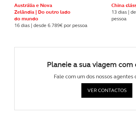
Austrália e Nova
China clás
Zelândia | Do outro lado
13 dias | d
Realçamos que o bloqueio de 
do mundo
pessoa
navegação no Website e nos 
16 dias | desde 6.789€ por pessoa
Consulte a política de cookie
Planeie a sua viagem com 
Fale com um dos nossos agentes 
VER CONTACTOS