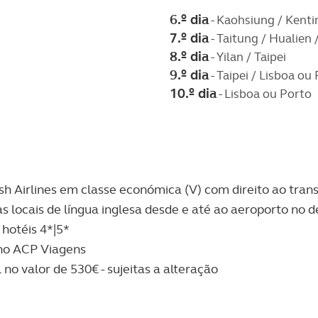
6.º dia
- Kaohsiung / Kenti
7.º dia
- Taitung / Hualien /
8.º dia
- Yilan / Taipei
9.º dia
- Taipei / Lisboa ou
10.º dia
- Lisboa ou Porto
sh Airlines em classe económica (V) com direito ao tra
 locais de língua inglesa desde e até ao aeroporto no d
hotéis 4*|5*
l no ACP Viagens
no valor de 530€ - sujeitas a alteração