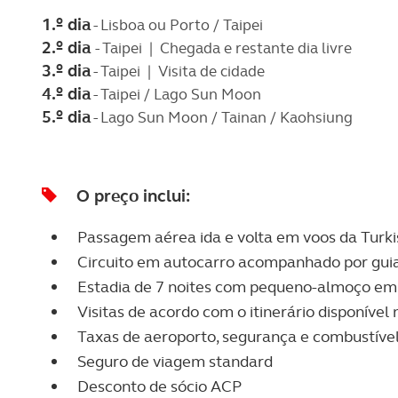
1.º dia
- Lisboa ou Porto / Taipei
2.º dia
- Taipei | Chegada e restante dia livre
3.
º dia
- Taipei | Visita de cidade
4.º dia
- Taipei / Lago Sun Moon
5.º dia
- Lago Sun Moon / Tainan / Kaohsiung
O preço inclui:
Passagem aérea ida e volta em voos da Turki
Circuito em autocarro acompanhado por guias
Estadia de 7 noites com pequeno-almoço em 
Visitas de acordo com o itinerário disponíve
Taxas de aeroporto, segurança e combustível 
Seguro de viagem standard
Desconto de sócio ACP