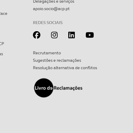
Delegações e serviços
apoio.socio@acp.pt
Race
REDES SOCIAIS
CP
Recrutamento
as
Sugestões e reclamações
Resolução alternativa de conflitos