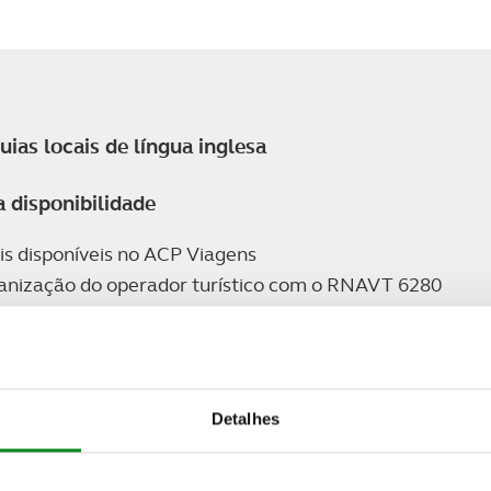
as locais de língua inglesa
 disponibilidade
is disponíveis no ACP Viagens
nização do operador turístico com o RNAVT 6280
hotéis, navios ou locais a visitar e não vinculativas ao
ais baixas, disponíveis à data da elaboração do progra
 exista disponibilidade nas tarifas inicialmente con
elhor preço disponível no momento da consulta e/ou rese
Detalhes