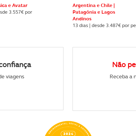
sica e Avatar
Argentina e Chile |
esde 3.557€ por
Patagónia e Lagos
certo tipo de Cookies e tecnologias similares pode ter impacto
Andinos
serviços disponibilizados.
13 dias | desde 3.487€ por p
s do site.
confiança
Não pe
de viagens
Receba a n