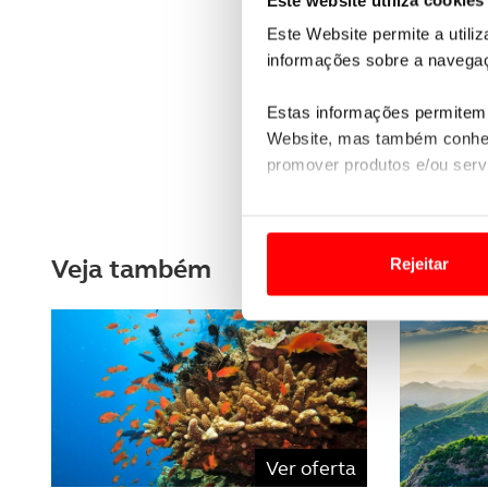
Este Website permite a utili
informações sobre a navegaç
Estas informações permitem 
Website, mas também conhec
promover produtos e/ou serv
Em alguns casos, a utilizaç
tempo as suas preferências 
Veja também
Rejeitar
Usamos cookies para melhorar
funcionalidades de redes so
Adicionalmente partilhamos i
e organizações na UE e em p
O ACP garantirá que as tran
Ver oferta
consentimento e quando tal s