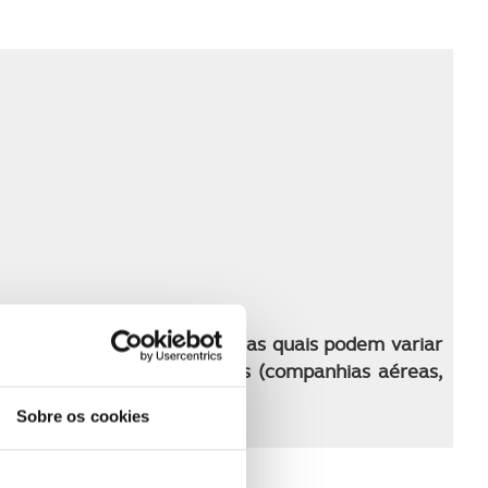
 programa de viagem
ma para o período indicado, as quais podem variar
tratadas com os fornecedores (companhias aéreas,
rva
Sobre os cookies