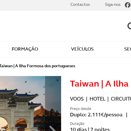
Contactos
Siga-nos
FORMAÇÃO
VEÍCULOS
SE
dade
Clássicos
Taiwan | A Ilha Formosa dos portugueses
mentos
Notícias do clube
Taiwan | A Ilh
s
Golfe
VOOS | HOTEL | CIRCUITO
sts
Revista ACP Edição
Preço desde
Duplo: 2.111€/pessoa | 
impressa
rto
Duração
10 dias | 7 noites