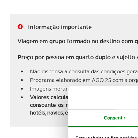
Informação importante
Viagem em grupo formado no destino com gui
Preço por pessoa em quarto duplo e sujeito a
Não dispensa a consulta das condições gera
Programa elaborado em AGO 25 com a orga
Imagens meramente ilustrativas dos países, 
Valores calculados nas tarifas dinâmicas m
consoante os níveis de ocupação. Caso não
hotéis, navios, etc.), será apresentado o m
Consentir
Este website utiliza cookies