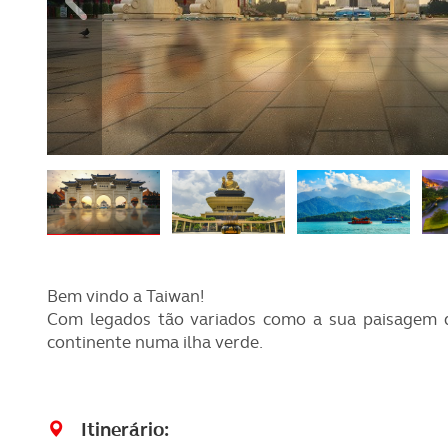
REVISTA ACP
PETS
SOBRE O ACP SEGUROS
CLÁSSICOS
GOLFE
AUTOCARAVANISMO
Bem vindo a Taiwan!
Com legados tão variados como a sua paisagem de
continente numa ilha verde.
Itinerário: