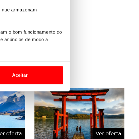
ros que armazenam
uram o bom funcionamento do
 e anúncios de modo a
s
o nesses termos e a todo o
site.
Aceitar
 para lhe proporcionar
site.
e e de análise, com parceiros
apenas com o seu
er oferta
Ver oferta
estar.