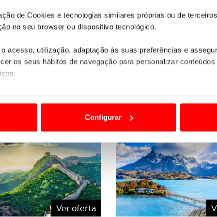
Quer saber mais detalhes sobre esta viagem?
zação de Cookies e tecnologias similares próprias ou de tercei
ão no seu browser ou dispositivo tecnológico.
PEDIDO DE INFORMAÇÕES
o acesso, utilização, adaptação às suas preferências e asseg
er os seus hábitos de navegação para personalizar conteúdos
iços.
Não encontrou o seu destino nas nossas ofertas online?
Temos mais viagens e experiências à sua espera.
Contacte-no
ão destas tecnologias dependem do seu consentimento, definind
e limitando o acesso a informações durante a navegação no Web
Configurar
 a sua experiência digital, personalizar conteúdos e anúncios,
ciais, bem como para analisar dados de navegação no nosso web
nformação, relativa à sua utilização do nosso site de publicidad
aíses terceiros.
sferências internacionais de dados pessoais serão realizadas 
Ver oferta
V
e afigure estritamente necessário no contexto dos serviços a pr