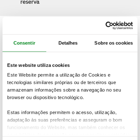
reserva
Quer saber mais detalhes sobre esta viagem?
Consentir
Detalhes
Sobre os cookies
PEDIDO DE INFORMAÇÕES
Este website utiliza cookies
Este Website permite a utilização de Cookies e
Não encontrou o seu destino nas nossas ofertas online?
tecnologias similares próprias ou de terceiros que
Temos mais viagens e experiências à sua espera.
Contacte-
armazenam informações sobre a navegação no seu
nos
browser ou dispositivo tecnológico.
Veja também
Estas informações permitem o acesso, utilização,
adaptação às suas preferências e asseguram o bom
funcionamento do Website, mas também conhecer os
seus hábitos de navegação para personalizar conteúdos