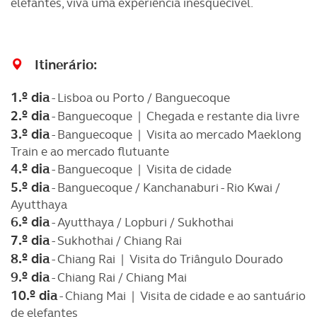
elefantes, viva uma experiência inesquecível.
Itinerário:
1.º dia
- Lisboa ou Porto / Banguecoque
2.º dia
- Banguecoque | Chegada e restante dia livre
3.º dia
- Banguecoque | Visita ao mercado Maeklong
Train e ao mercado flutuante
4.º dia
- Banguecoque | Visita de cidade
5.º dia
- Banguecoque / Kanchanaburi - Rio Kwai /
Ayutthaya
6.º dia
- Ayutthaya / Lopburi / Sukhothai
7.º dia
- Sukhothai / Chiang Rai
8.º dia
- Chiang Rai | Visita do Triângulo Dourado
9.º dia
- Chiang Rai / Chiang Mai
10.º dia
- Chiang Mai | Visita de cidade e ao santuário
de elefantes