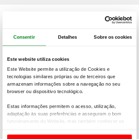
Quer saber mais detalhes sobre esta viagem?
Consentir
Detalhes
Sobre os cookies
PEDIDO DE INFORMAÇÕES
Este website utiliza cookies
Não encontrou o seu destino nas nossas ofertas online?
Este Website permite a utilização de Cookies e
Temos mais viagens e experiências à sua espera.
Contacte-
tecnologias similares próprias ou de terceiros que
nos
armazenam informações sobre a navegação no seu
browser ou dispositivo tecnológico.
Veja também
Estas informações permitem o acesso, utilização,
adaptação às suas preferências e asseguram o bom
funcionamento do Website, mas também conhecer os
seus hábitos de navegação para personalizar conteúdos
e anúncios de modo a promover produtos e/ou serviços.