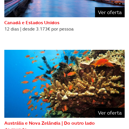
necessário no contexto dos serviços a prestar.
Ver oferta
Realçamos que o bloqueio de certo tipo de Cookies e
Canadá e Estados Unidos
tecnologias similares pode ter impacto na sua
12 dias | desde 3.173€ por pessoa
experiência de navegação no Website e nos serviços
disponibilizados.
Consulte a política de cookies do site.
Ver oferta
Austrália e Nova Zelândia | Do outro lado