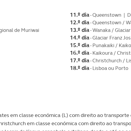
11.º dia
- Queenstown | Di
12.º dia
- Queenstown / W
13.º dia
egional de Muriwai
- Wanaka / Glaciar
14.º dia
- Glaciar Franz Jo
15.º dia
- Punakaiki / Kaik
16.º dia
- Kaikoura / Chris
17.º dia
- Christchurch / L
18.º dia
- Lisboa ou Porto
tes em classe económica (L) com direito ao transporte
hristchurch em classe económica com direito ao transpo