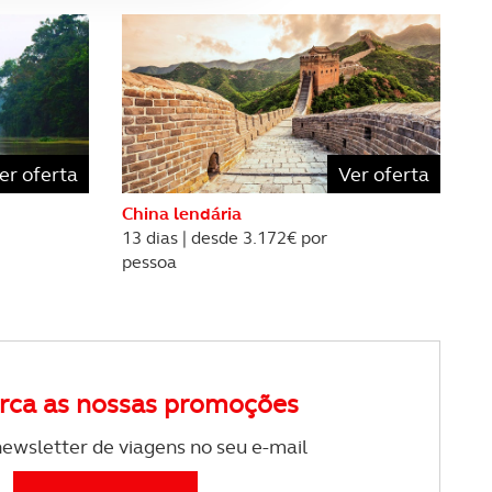
apenas com o seu
estar.
 na sua experiência de
er oferta
Ver oferta
China lendária
13 dias | desde 3.172€ por
pessoa
rca as nossas promoções
ewsletter de viagens no seu e-mail