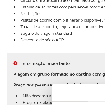
Circuito em autocarro acompanhado por guias 
Estadia de 14 noites com pequeno-almoço em
6 refeições
Visitas de acordo com o itinerário disponíve
Taxas de aeroporto, segurança e combustível 
Seguro de viagem standard
Desconto de sócio ACP
Informação importante
Viagem em grupo formado no destino com gui
Preço por pessoa em quarto duplo e sujeito a
Não dispensa a consulta das condições gera
Programa elaborado em JAN 26 com a orga