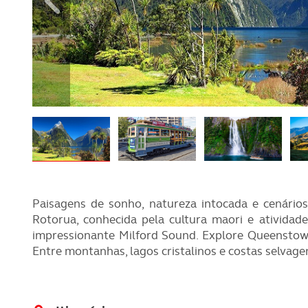
REVISTA ACP
PETS
SOBRE O ACP SEGUROS
CLÁSSICOS
GOLFE
AUTOCARAVANISMO
Paisagens de sonho, natureza intocada e cenário
Rotorua, conhecida pela cultura maori e atividad
impressionante Milford Sound. Explore Queenstown,
Entre montanhas, lagos cristalinos e costas selvag