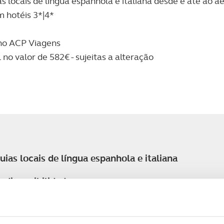
locais de língua espanhola e italiana desde e até ao a
 hotéis 3*|4*
l no ACP Viagens
no valor de 582€ - sujeitas a alteração
as locais de língua espanhola e italiana
 disponibilidade
is disponíveis no ACP Viagens
nização do operador turístico com o RNAVT 2094