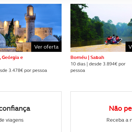
sferências internacionais de dados pessoais serão realizadas 
e afigure estritamente necessário no contexto dos serviços a pr
certo tipo de Cookies e tecnologias similares pode ter impacto
serviços disponibilizados.
Ver oferta
V
s do site.
, Geórgia e
Bornéu | Sabah
10 dias | desde 3.894€ por
esde 3.478€ por pessoa
pessoa
confiança
Não pe
de viagens
Receba a n