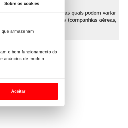
Sobre os cookies
 programa de viagem
ma para o período indicado, as quais podem variar
tratadas com os fornecedores (companhias aéreas,
rva
ros que armazenam
uram o bom funcionamento do
 e anúncios de modo a
o nesses termos e a todo o
site.
Aceitar
 para lhe proporcionar
s
site.
e e de análise, com parceiros