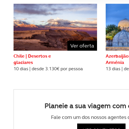
O ACP garantirá que as tran
consentimento e quando tal s
Realçamos que o bloqueio de 
navegação no Website e nos 
Ver oferta
Consulte a política de cookie
Chile | Desertos e
Azerbaijão
glaciares
Arménia
10 dias | desde 3.130€ por pessoa
13 dias | d
Planeie a sua viagem com 
Fale com um dos nossos agentes 