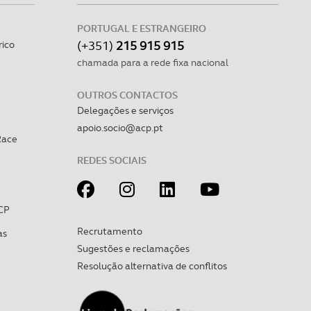
PORTUGAL E ESTRANGEIRO
(+351)
215 915 915
rico
chamada para a rede fixa nacional
OUTROS CONTACTOS
Delegações e serviços
apoio.socio@acp.pt
Race
REDES SOCIAIS
CP
Recrutamento
as
Sugestões e reclamações
Resolução alternativa de conflitos