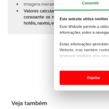
Consentir
Imagens meramente ilustrativas dos países, 
Valores calculados nas tarifas dinâmicas m
consoante os níveis de ocupação. Caso não
Este website utiliza cookies
hotéis, navios, etc.), será apresentado o m
Este Website permite a utili
informações sobre a navegaç
Estas informações permitem 
Website, mas também conhec
promover produtos e/ou serv
Em alguns casos, a utilizaç
tempo as suas preferências 
Rejeitar
Usamos cookies para melhorar
funcionalidades de redes so
Veja também
Adicionalmente partilhamos i
e organizações na UE e em p