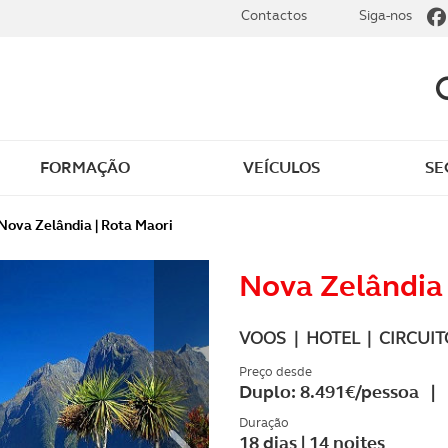
Contactos
Siga-nos
FORMAÇÃO
VEÍCULOS
SE
dade
Clássicos
Nova Zelândia | Rota Maori
mentos
Notícias do clube
Nova Zelândia 
s
Golfe
VOOS | HOTEL | CIRCUITO
sts
Revista ACP Edição
Preço desde
Duplo: 8.491€/pessoa | 
impressa
rto
Duração
18 dias | 14 noites