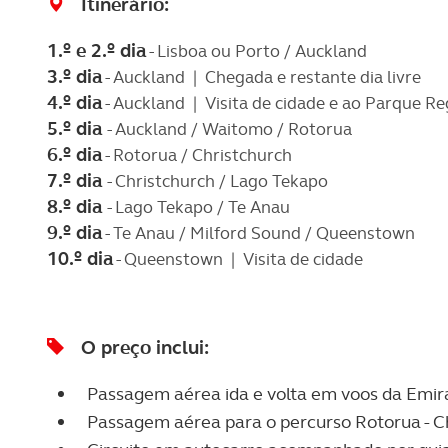
Itinerário:
1.º e 2.º dia
- Lisboa ou Porto / Auckland
3.º dia
- Auckland | Chegada e restante dia livre
4.º dia
- Auckland | Visita de cidade e ao Parque R
5.º dia
- Auckland / Waitomo / Rotorua
6.º dia
- Rotorua / Christchurch
7.º dia
- Christchurch / Lago Tekapo
8.º dia
- Lago Tekapo / Te Anau
9.º dia
- Te Anau / Milford Sound / Queenstown
10.º dia
- Queenstown | Visita de cidade
O preço inclui:
Passagem aérea ida e volta em voos da Emira
Passagem aérea para o percurso Rotorua - C