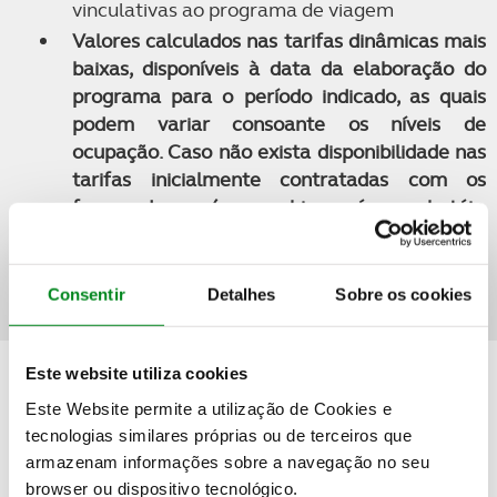
vinculativas ao programa de viagem
Valores calculados nas tarifas dinâmicas mais
baixas, disponíveis à data da elaboração do
programa para o período indicado, as quais
podem variar consoante os níveis de
ocupação. Caso não exista disponibilidade nas
tarifas inicialmente contratadas com os
fornecedores (companhias aéreas, hotéis,
navios, etc.), será apresentado o melhor preço
disponível no momento da consulta e/ou
reserva
Consentir
Detalhes
Sobre os cookies
Este website utiliza cookies
Quer saber mais detalhes sobre esta viagem?
Este Website permite a utilização de Cookies e
tecnologias similares próprias ou de terceiros que
armazenam informações sobre a navegação no seu
PEDIDO DE INFORMAÇÕES
browser ou dispositivo tecnológico.