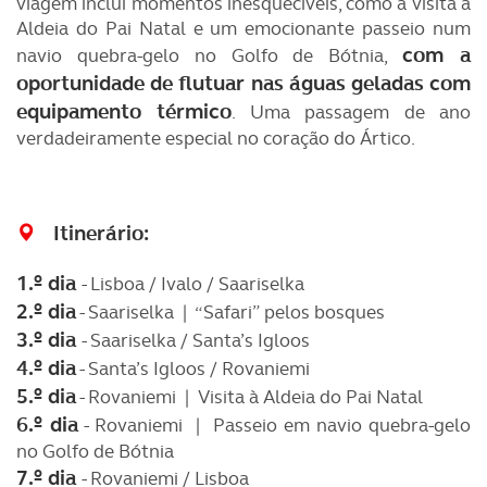
viagem inclui momentos inesquecíveis, como a visita à
Aldeia do Pai Natal e um emocionante passeio num
com a
navio quebra-gelo no Golfo de Bótnia,
oportunidade de flutuar nas águas geladas com
equipamento térmico
. Uma passagem de ano
verdadeiramente especial no coração do Ártico.
Itinerário:
1.º dia
- Lisboa / Ivalo / Saariselka
2.º dia
- Saariselka | “Safari” pelos bosques
3.º dia
- Saariselka / Santa’s Igloos
4.º dia
- Santa’s Igloos / Rovaniemi
5.º dia
- Rovaniemi | Visita à Aldeia do Pai Natal
6.º dia
- Rovaniemi | Passeio em navio quebra-gelo
no Golfo de Bótnia
7.º dia
- Rovaniemi / Lisboa