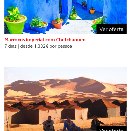
necessário no contexto dos serviços a prestar.
Realçamos que o bloqueio de certo tipo de Cookies e
tecnologias similares pode ter impacto na sua
experiência de navegação no Website e nos serviços
Ver oferta
disponibilizados.
Marrocos imperial com Chefchaouen
7 dias | desde 1.332€ por pessoa
Consulte a política de cookies do site.
Ver oferta