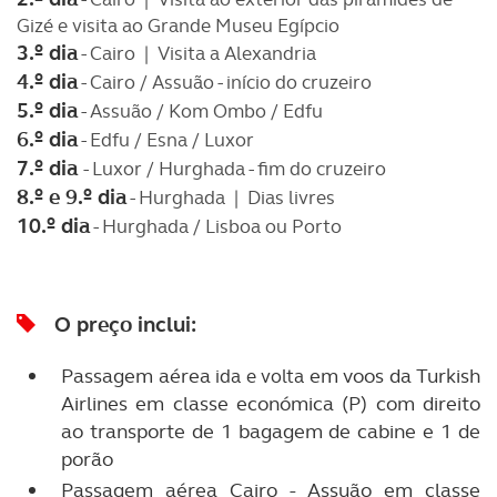
Gizé e visita ao Grande Museu Egípcio
3.º dia
- Cairo | Visita a Alexandria
4.º dia
- Cairo / Assuão - início do cruzeiro
5.º dia
- Assuão / Kom Ombo / Edfu
6.º dia
- Edfu / Esna / Luxor
7.º dia
- Luxor / Hurghada - fim do cruzeiro
8.º e 9.º dia
- Hurghada | Dias livres
10.º dia
- Hurghada / Lisboa ou Porto
O preço inclui:
Passagem aérea
em voos da Turkish
ida e volta
Airlines em classe económica (P) com direito
ao transporte de 1 bagagem de cabine e 1 de
porão
Passagem aérea Cairo - Assuão em classe