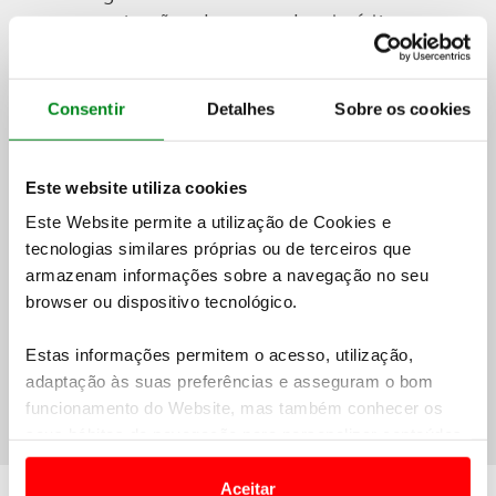
organização do operador turístico com o
RNAVT 1739
Imagens meramente ilustrativas dos países,
hotéis, navios ou locais a visitar e não
Consentir
Detalhes
Sobre os cookies
vinculativas ao programa de viagem
Valores calculados nas tarifas dinâmicas mais
Este website utiliza cookies
baixas, disponíveis à data da elaboração do
programa para o período indicado, as quais
Este Website permite a utilização de Cookies e
podem variar consoante os níveis de
tecnologias similares próprias ou de terceiros que
ocupação. Caso não exista disponibilidade nas
armazenam informações sobre a navegação no seu
tarifas inicialmente contratadas com os
browser ou dispositivo tecnológico.
fornecedores (companhias aéreas, hotéis,
Estas informações permitem o acesso, utilização,
navios, etc.), será apresentado o melhor preço
adaptação às suas preferências e asseguram o bom
disponível no momento da consulta e/ou
funcionamento do Website, mas também conhecer os
reserva
seus hábitos de navegação para personalizar conteúdos
e anúncios de modo a promover produtos e/ou serviços.
Aceitar