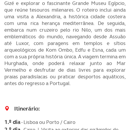
Gizé e explorar o fascinante Grande Museu Egípcio,
que reúne tesouros milenares. O roteiro inclui ainda
uma visita a Alexandria, a histórica cidade costeira
com uma rica herança mediterrânea. De seguida,
embarca num cruzeiro pelo rio Nilo, um dos mais
emblemáticos do mundo, navegando desde Assuão
até Luxor, com paragens em templos e sítios
arqueológicos de Kom Ombo, Edfu e Esna, cada um
com a sua própria história única. A viagem termina em
Hurghada, onde poderá relaxar junto ao Mar
Vermelho e desfrutar de dias livres para explorar
praias paradisíacas ou praticar desportos aquáticos,
antes do regresso a Portugal.
Itinerário:
1.º dia
- Lisboa ou Porto / Cairo
2.º dia
- Cairo | Visita ao exterior das pirâmides de