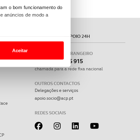
uram o bom funcionamento do
 e anúncios de modo a
MÓVEL
ASSISTÊNCIA E APOIO 24H
o nesses termos e a todo o
site.
Aceitar
PORTUGAL E ESTRANGEIRO
 para lhe proporcionar
(+351)
215 915 915
rico
site.
chamada para a rede fixa nacional
e e de análise, com parceiros
OUTROS CONTACTOS
Delegações e serviços
apoio.socio@acp.pt
Race
apenas com o seu
estar.
REDES SOCIAIS
 na sua experiência de
CP