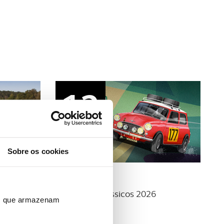
12
set
Sobre os cookies
Clássicos
r - Final
Rally ACP Clássicos 2026
ros que armazenam