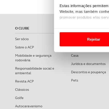
Estas informações permitem 
Website, mas também conhec
promover produtos e/ou serv
O CLUBE
ASSISTÊNCIA
Em alguns casos, a utilizaç
tempo as suas preferências 
Ser sócio
Em viagem
Rejeitar
Usamos cookies para melhorar
Sobre o ACP
Saúde
funcionalidades de redes so
Mobilidade e segurança
Casa
rodoviária
Jurídica e documentos
Adicionalmente partilhamos i
Responsabilidade social e
e organizações na UE e em p
Descontos e poupança
ambiental
Pets
Revista ACP
O ACP garantirá que as tran
consentimento e quando tal s
Clássicos
Golfe
Realçamos que o bloqueio de 
navegação no Website e nos 
Autocaravanismo