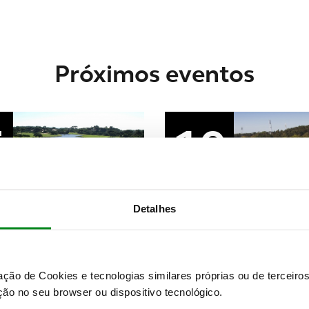
Próximos eventos
5
10
set
Detalhes
Golfe
ACP Golfe Ultra Sunset Tou
Ultra Sunset Golf - 5ª
zação de Cookies e tecnologias similares próprias ou de tercei
ão no seu browser ou dispositivo tecnológico.