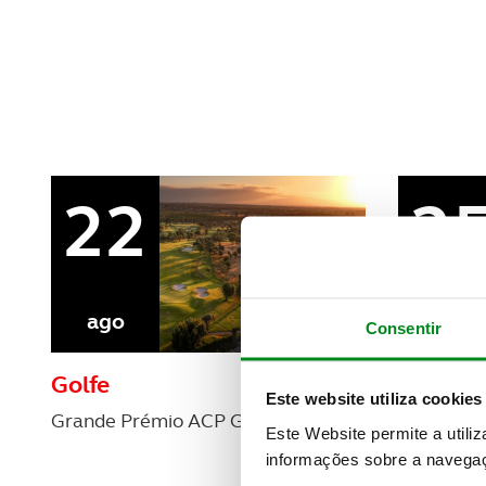
REVISTA ACP
PETS
SOBRE O ACP SEGUROS
CLÁSSICOS
GOLFE
AUTOCARAVANISMO
22
2
ago
ago
Consentir
Golfe
Golfe
Este website utiliza cookies
Grande Prémio ACP Golfe - 7ª prova
ACP Golfe 
Este Website permite a utili
prova
informações sobre a navegaç