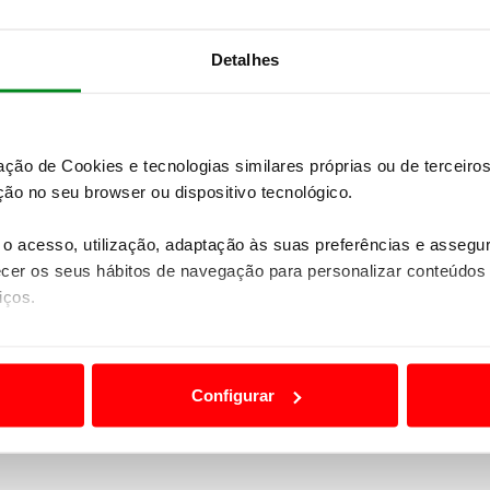
REVISTA
Detalhes
zação de Cookies e tecnologias similares próprias ou de tercei
ão no seu browser ou dispositivo tecnológico.
o acesso, utilização, adaptação às suas preferências e asseg
er os seus hábitos de navegação para personalizar conteúdos
iços.
ão destas tecnologias dependem do seu consentimento, definind
e limitando o acesso a informações durante a navegação no Web
Configurar
 a sua experiência digital, personalizar conteúdos e anúncios,
ciais, bem como para analisar dados de navegação no nosso web