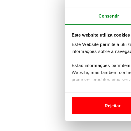
LER A 
Consentir
Este website utiliza cookies
Este Website permite a utili
informações sobre a navegaç
Estas informações permitem 
Website, mas também conhec
promover produtos e/ou serv
Em alguns casos, a utilizaç
tempo as suas preferências 
Rejeitar
Usamos cookies para melhorar
funcionalidades de redes so