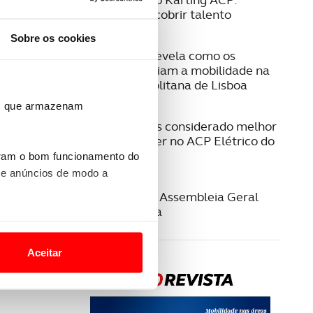
Formar e descobrir talento
Sobre os cookies
08 JULHO 2026
Estudo ACP revela como os
cidadãos avaliam a mobilidade na
Área Metropolitana de Lisboa
ros que armazenam
23 JUNHO 2026
Jeep Compass considerado melhor
SUV/Crossover no ACP Elétrico do
Ano 2026
uram o bom funcionamento do
 e anúncios de modo a
22 JUNHO 2026
Convocatória Assembleia Geral
Extraordinária
o nesses termos e a todo o
site.
Aceitar
 para lhe proporcionar
site.