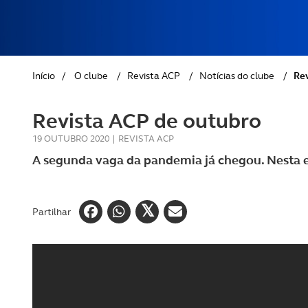
REVISTA ACP
PETS
SOBRE O ACP SEGUROS
CLÁSSICOS
Início
/
O clube
/
Revista ACP
/
Notícias do clube
/
Rev
GOLFE
Revista ACP de outubro
AUTOCARAVANISMO
19 OUTUBRO 2020
|
REVISTA ACP
A segunda vaga da pandemia já chegou. Nesta e
Partilhar