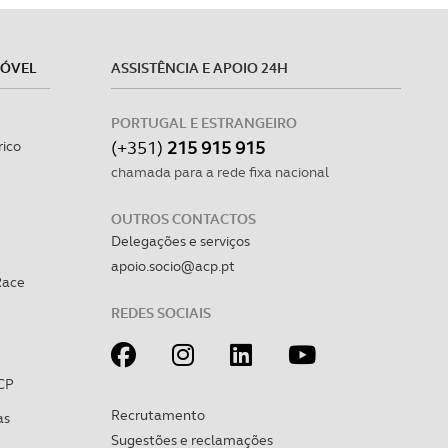
MÓVEL
ASSISTÊNCIA E APOIO 24H
PORTUGAL E ESTRANGEIRO
(+351)
215 915 915
rico
chamada para a rede fixa nacional
OUTROS CONTACTOS
Delegações e serviços
apoio.socio@acp.pt
Race
REDES SOCIAIS
CP
Recrutamento
as
Sugestões e reclamações