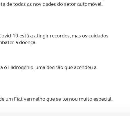
nta de todas as novidades do setor automóvel.
vid-19 está a atingir recordes, mas os cuidados
ombater a doença.
ra o Hidrogénio, uma decisão que acendeu a
de um Fiat vermelho que se tornou muito especial.
a revista ACP de outubro.
Boa leitura!