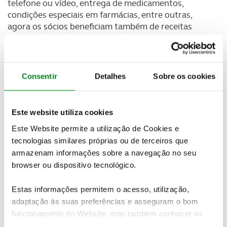
telefone ou vídeo, entrega de medicamentos,
condições especiais em farmácias, entre outras,
agora os sócios beneficiam também de receitas
médicas enviadas por email, sms ou correio.
Saiba como proceder para solicitar a sua receita,
conforme o pretendido:
Consentir
Detalhes
Sobre os cookies
Receita médica para teste COVID
Este website utiliza cookies
Através de uma consulta de clínica geral com o
Médico em Casa ACP
através de telemedicina (voz
Este Website permite a utilização de Cookies e
e/ou vídeo), será enviada por email a prescrição
tecnologias similares próprias ou de terceiros que
médica para análise PCR ao SARS-Cov2.
armazenam informações sobre a navegação no seu
browser ou dispositivo tecnológico.
Receituário para doenças crónicas
Estas informações permitem o acesso, utilização,
Pela mesma via, ligando 215 915 915 e escolhendo
adaptação às suas preferências e asseguram o bom
a opção “Médico em Casa”, qualquer sócio que
funcionamento do Website, mas também conhecer os
precise de receitas para a sua medicação habitual
seus hábitos de navegação para personalizar conteúdos