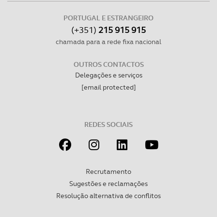
dados pessoais serão realizadas apenas com o seu
consentimento e quando tal se afigure estritamente
PORTUGAL E ESTRANGEIRO
necessário no contexto dos serviços a prestar.
(+351)
215 915 915
chamada para a rede fixa nacional
Realçamos que o bloqueio de certo tipo de Cookies e
tecnologias similares pode ter impacto na sua
OUTROS CONTACTOS
experiência de navegação no Website e nos serviços
Delegações e serviços
disponibilizados.
[email protected]
Consulte a política de cookies do site.
REDES SOCIAIS
Recrutamento
Sugestões e reclamações
Resolução alternativa de conflitos