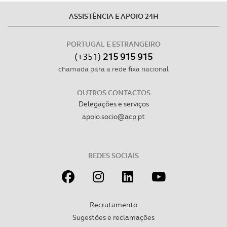
O ACP garantirá que as transferências internacionais de
dados pessoais serão realizadas apenas com o seu
ASSISTÊNCIA E APOIO 24H
consentimento e quando tal se afigure estritamente
necessário no contexto dos serviços a prestar.
PORTUGAL E ESTRANGEIRO
(+351)
215 915 915
Realçamos que o bloqueio de certo tipo de Cookies e
chamada para a rede fixa nacional
tecnologias similares pode ter impacto na sua
experiência de navegação no Website e nos serviços
OUTROS CONTACTOS
disponibilizados.
Delegações e serviços
apoio.socio@acp.pt
Consulte a política de cookies do site.
REDES SOCIAIS
Recrutamento
Sugestões e reclamações