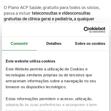
O Plano ACP Saúde, gratuito para todos os sócios,
passa a incluir
teleconsultas e vídeoconsultas
gratuitas de clínica geral e pediatria,
a qualquer
hora do dia ou da noite, e de psicologia por
marcação,
bem como o envio de receitas por email,
sms ou correio
.
Para marcar uma teleconsulta basta
ligar para a linha permanente de apoio ao sócio -
Consentir
Detalhes
Sobre os cookies
215 915 915 e escolher a opção 2, indicando o seu
número de sócio.
Este website utiliza cookies
Paralelamente, os sócios podem também solicitar a
marcação de
teleconsultas de especialidade a
Este Website permite a utilização de Cookies e
preços reduzidos
(entre 30€ e 39€) junto do Grupo
tecnologias similares próprias ou de terceiros que
Lusíadas. Neste caso, deverá ligar diretamente para
armazenam informações sobre a navegação no seu
o respetivo prestador para efetuar o agendamento
browser ou dispositivo tecnológico.
do respetivo ato médico.
Estas informações permitem o acesso, utilização,
Esta oferta vem ajudar a evitar deslocações
adaptação às suas preferências e asseguram o bom
desnecessárias, bem como esclarecer e encaminhar
funcionamento do Website, mas também conhecer os