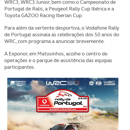
WRC3, WRC3 Junior, bem como o Campeonato de
Portugal de Ralis, a Peugeot Rally Cup Ibérica e a
O ACP garantirá que as transferências internacionais de
Toyota GAZOO Racing Iberian Cup.
dados pessoais serão realizadas apenas com o seu
consentimento e quando tal se afigure estritamente
Para além da vertente desportiva, o Vodafone Rally
necessário no contexto dos serviços a prestar.
de Portugal assinala as celebrações dos 50 anos do
WRC, com programa a anunciar brevemente.
Realçamos que o bloqueio de certo tipo de Cookies e
A Exponor, em Matosinhos, acolhe o centro de
tecnologias similares pode ter impacto na sua
operações e o parque de assistência das equipas
experiência de navegação no Website e nos serviços
participantes.
disponibilizados.
Consulte a política de cookies do site.