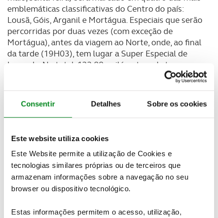
emblemáticas classificativas do Centro do país:
Lousã, Góis, Arganil e Mortágua. Especiais que serão
percorridas por duas vezes (com exceção de
Mortágua), antes da viagem ao Norte, onde, ao final
da tarde (19H03), tem lugar a Super Especial de
Lousada. No total, 122,88 quilómetros de troços,
que vão ajudar a perceber a hierarquia dos
candidatos aos diversos títulos.
Consentir
Detalhes
Sobre os cookies
No dia 21 de maio, as equipas têm pela frente três
duplas passagens pelas classificativas de Vieira do
Minho, Cabeceiras de Basto e Amarante, esta última
Este website utiliza cookies
com partida de Mondim de Basto. De regresso ao
final do dia, a Super Especial do Porto, com início
Este Website permite a utilização de Cookies e
previsto para as 19h03. Um total de 159,14
tecnologias similares próprias ou de terceiros que
quilómetros cronometrados são o desafio deste dia
armazenam informações sobre a navegação no seu
de sábado.
browser ou dispositivo tecnológico.
A ronda pelas sempre espetaculares classificativas
Estas informações permitem o acesso, utilização,