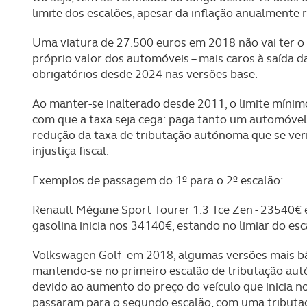
limite dos escalões, apesar da inflação anualmente 
Consulte a política de cookie
Uma viatura de 27.500 euros em 2018 não vai ter o
próprio valor dos automóveis – mais caros à saída d
obrigatórios desde 2024 nas versões base.
Ao manter-se inalterado desde 2011, o limite mínimo
com que a taxa seja cega: paga tanto um automóvel 
redução da taxa de tributação autónoma que se ve
injustiça fiscal.
Exemplos de passagem do 1º para o 2º escalão:
Renault Mégane Sport Tourer 1.3 Tce Zen - 23540
gasolina inicia nos 34140€, estando no limiar do esc
Volkswagen Golf- em 2018, algumas versões mais bá
mantendo-se no primeiro escalão de tributação a
devido ao aumento do preço do veículo que inicia nos
passaram para o segundo escalão, com uma tribut