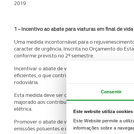
2019.
1 – Incentivo ao abate para viaturas em final de vida
Uma medida incontornável para o rejuvenesciment
caracter de urgência. Inscrita no Orçamento do Est
conforme previsto no 2º semestre.
Incentivar o abate de veículos antigos promove um
eficientes, o que contribui para uma menor dependê
rodoviária.
Consentir
Esta medida deve ser concretizada através de um ap
majorado aos contribuintes que comprarem uma via
elétrica.
Este website utiliza cookies
Este Website permite a utili
Promover o abate de veículos antigos e a compra de 
informações sobre a navegaç
emissões poluentes e o cumprimento das metas amb