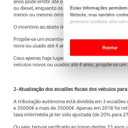
anos pode emitir até o dobro do CO2 de um modelo 
ou diesel, enquanto os novos veículos a combustão, 
Estas informações permitem 
menos ou mesmo zero emissões durante o seu fun
Website, mas também conhec
promover produtos e/ou serv
O incentivo ao abate deve abranger todos os veículo
Em alguns casos, a utilizaç
Propõe-se um incentivo de 4 mil euros para quem ab
tempo as suas preferências 
novo ou usado até 4 anos e de 6 mil euros no caso d
Rejeitar
Usamos cookies para melhorar
Caso apenas haja lugar ao abate da viatura em fim 
funcionalidades de redes so
veículos novos ou usados até 4 anos, propõe-se um 
Adicionalmente partilhamos i
e organizações na UE e em p
2- Atualização dos escalões fiscais dos veículos par
O ACP garantirá que as tran
A tributação autónoma está dividida em 3 escalões
consentimento e quando tal s
e 35000€ e mais de 35000€. Apenas em 2018 foi reti
taxa intermédia já ter sido ajustada (de 20% para 2
Realçamos que o bloqueio de 
navegação no Website e nos 
Ou seja, tem-se verificado ao longo destes 13 ano