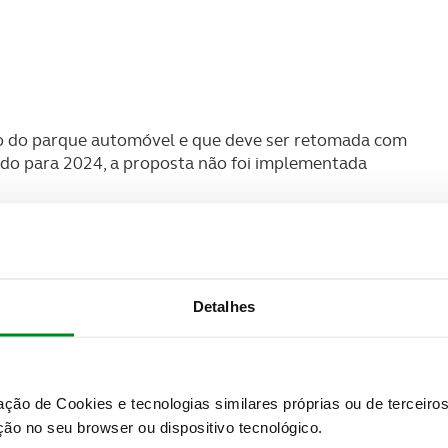
o do parque automóvel e que deve ser retomada com
ado para 2024, a proposta não foi implementada
a renovação da frota automóvel com veículos mais
ncia de combustíveis fósseis e para a segurança
Detalhes
oio direto no abate de uma viatura em fim de vida e
tura nova ou seminova a combustão, híbrida ou
zação de Cookies e tecnologias similares próprias ou de tercei
novos, mais eficientes, contribui para a redução das
ão no seu browser ou dispositivo tecnológico.
ientais e de descarbonização. Um veículo com 15