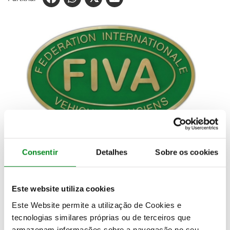
Consentir
Detalhes
Sobre os cookies
Após longas negociações, o ACP Clássicos passou a
ser membro da Federação Internacional de Viaturas
Antigas (FIVA). Com esta ligação a uma federação
Este website utiliza cookies
de referência, o ACP Clássicos reforça o seu papel
Este Website permite a utilização de Cookies e
na promoção dos veículos antigos.
tecnologias similares próprias ou de terceiros que
armazenam informações sobre a navegação no seu