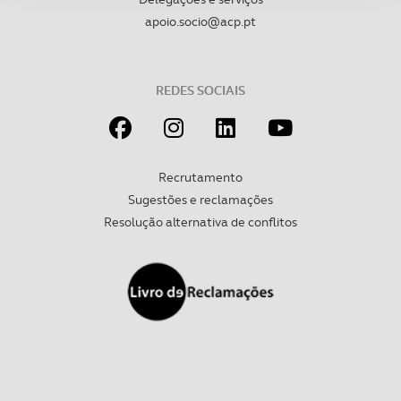
apoio.socio@acp.pt
Adicionalmente partilhamos informação, relativa à sua
utilização do nosso site de publicidade e de análise, com
parceiros e organizações na UE e em países terceiros.
REDES SOCIAIS
O ACP garantirá que as transferências internacionais de
dados pessoais serão realizadas apenas com o seu
consentimento e quando tal se afigure estritamente
Recrutamento
necessário no contexto dos serviços a prestar.
Sugestões e reclamações
Realçamos que o bloqueio de certo tipo de Cookies e
Resolução alternativa de conflitos
tecnologias similares pode ter impacto na sua
experiência de navegação no Website e nos serviços
disponibilizados.
Consulte a política de cookies do site.