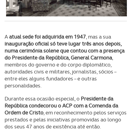
consentimento e quando tal se afigure estritamente
necessário no contexto dos serviços a prestar.
Realçamos que o bloqueio de certo tipo de Cookies e
tecnologias similares pode ter impacto na sua
A
atual sede foi adquirida em 1947
, mas a sua
experiência de navegação no Website e nos serviços
inauguração oficial só teve lugar três anos depois,
disponibilizados.
numa cerimónia solene que contou com a presença
do Presidente da República, General Carmona
,
Consulte a política de cookies do site.
membros do governo e do corpo diplomático,
autoridades civis e militares, jornalistas, sócios –
entre eles alguns fundadores – e outras
personalidades.
Durante essa ocasião especial, o
Presidente da
República condecorou o ACP com a Comenda da
Ordem de Cristo
, em reconhecimento pelos serviços
prestados e pelas iniciativas promovidas ao longo
dos seus 47 anos de existência até então.