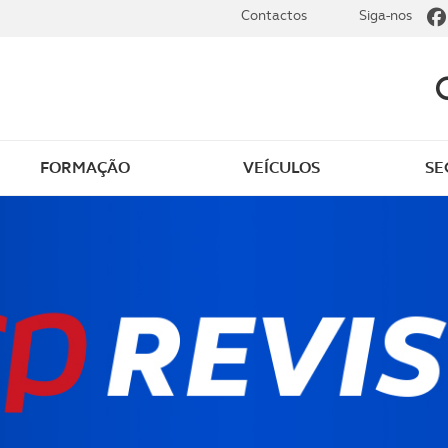
Contactos
Siga-nos
FORMAÇÃO
VEÍCULOS
SE
dade
Clássicos
mentos
Notícias do clube
s
Golfe
sts
Revista ACP Edição
impressa
rto