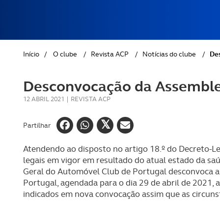
REVISTA ACP
PETS
SOBRE O ACP SEGUROS
CLÁSSICOS
Início
/
O clube
/
Revista ACP
/
Notícias do clube
/
De
GOLFE
Desconvocação da Assemblei
AUTOCARAVANISMO
12 ABRIL 2021
|
REVISTA ACP
Partilhar
Atendendo ao disposto no artigo 18.º do Decreto-Lei
legais em vigor em resultado do atual estado da sa
Geral do Automóvel Club de Portugal desconvoca a
Portugal, agendada para o dia 29 de abril de 2021, a
indicados em nova convocação assim que as circunst