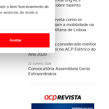
Formar e descobrir talento
uram o bom funcionamento do
 e anúncios de modo a
08 JULHO 2026
Estudo ACP revela como os
cidadãos avaliam a mobilidade na
Área Metropolitana de Lisboa
o nesses termos e a todo o
site.
23 JUNHO 2026
Aceitar
Jeep Compass considerado melhor
 para lhe proporcionar
SUV/Crossover no ACP Elétrico do
site.
Ano 2026
22 JUNHO 2026
e e de análise, com parceiros
Convocatória Assembleia Geral
Extraordinária
apenas com o seu
estar.
 na sua experiência de