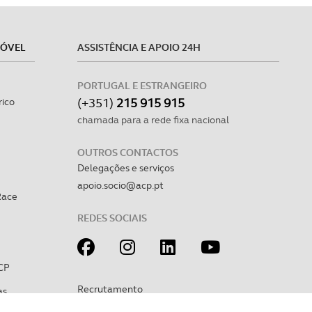
MÓVEL
ASSISTÊNCIA E APOIO 24H
PORTUGAL E ESTRANGEIRO
(+351)
215 915 915
rico
chamada para a rede fixa nacional
OUTROS CONTACTOS
Delegações e serviços
apoio.socio@acp.pt
Race
REDES SOCIAIS
CP
Recrutamento
as
Sugestões e reclamações