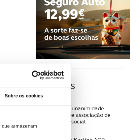
Últimas
Sobre os cookies
03 AGOSTO 2026
Aprovada por unanimidade
constituição de associação de
solidariedade social
ros que armazenam
28 JULHO 2026
27.ª Formação Karting ACP: