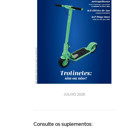
Rev
202
LE
JULHO 2026
Consulte os suplementos: