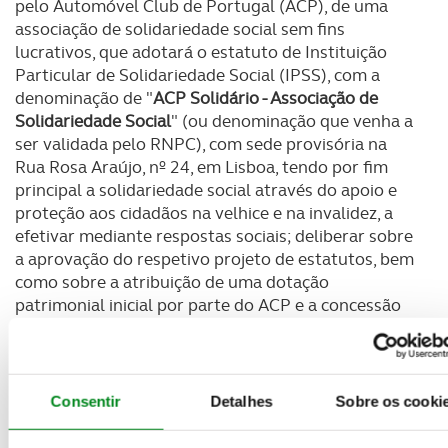
pelo Automóvel Club de Portugal (ACP), de uma
associação de solidariedade social sem fins
lucrativos, que adotará o estatuto de Instituição
Particular de Solidariedade Social (IPSS), com a
denominação de "
ACP Solidário - Associação de
Solidariedade Social
" (ou denominação que venha a
ser validada pelo RNPC), com sede provisória na
Rua Rosa Araújo, nº 24, em Lisboa, tendo por fim
principal a solidariedade social através do apoio e
proteção aos cidadãos na velhice e na invalidez, a
efetivar mediante respostas sociais; deliberar sobre
a aprovação do respetivo projeto de estatutos, bem
como sobre a atribuição de uma dotação
patrimonial inicial por parte do ACP e a concessão
de poderes expressos ao Presidente da Diração do
ACP, Carlos de Alpoim Vieira Barbosa,
conjuntamente com outro membro da Direção, para
outorgar o respetivo ato de constituição e praticar
Consentir
Detalhes
Sobre os cooki
todos os atos necessários ao registo e instalação da
referida IPSS.