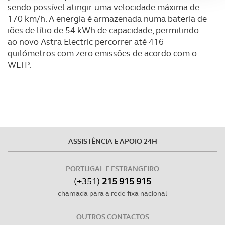
sendo possível atingir uma velocidade máxima de
170 km/h. A energia é armazenada numa bateria de
Adicionalmente partilhamos informação, relativa à sua
iões de lítio de 54 kWh de capacidade, permitindo
utilização do nosso site de publicidade e de análise, com
ao novo Astra Electric percorrer até 416
parceiros e organizações na UE e em países terceiros.
quilómetros com zero emissões de acordo com o
WLTP.
O ACP garantirá que as transferências internacionais de
dados pessoais serão realizadas apenas com o seu
consentimento e quando tal se afigure estritamente
necessário no contexto dos serviços a prestar.
Realçamos que o bloqueio de certo tipo de Cookies e
tecnologias similares pode ter impacto na sua
ASSISTÊNCIA E APOIO 24H
experiência de navegação no Website e nos serviços
disponibilizados.
PORTUGAL E ESTRANGEIRO
(+351)
215 915 915
Consulte a política de cookies do site.
chamada para a rede fixa nacional
OUTROS CONTACTOS