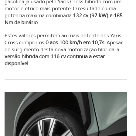
gasolina já usado pelo Yaris Cross híbrido com um
Adicionalmente partilhamos informação, relativa à sua
motor elétrico mais potente. O resultado é uma
utilização do nosso site de publicidade e de análise, com
potência máxima combinada
132 cv (97 kW) e 185
parceiros e organizações na UE e em países terceiros.
Nm de binário
.
O ACP garantirá que as transferências internacionais de
Estes valores permitem ao mais potente dos Yaris
dados pessoais serão realizadas apenas com o seu
Cross cumprir os
0 aos 100 km/h em 10,7s
. Apesar
consentimento e quando tal se afigure estritamente
do surgimento desta nova motorização híbrida, a
necessário no contexto dos serviços a prestar.
versão híbrida com 116 cv continua a estar
disponível
.
Realçamos que o bloqueio de certo tipo de Cookies e
tecnologias similares pode ter impacto na sua
experiência de navegação no Website e nos serviços
disponibilizados.
Consulte a política de cookies do site.