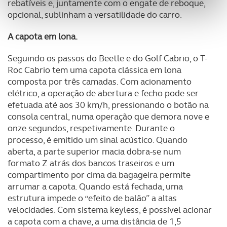
rebatíveis e, juntamente com o engate de reboque,
personalizar conteúdos e anúncios, para lhe proporcionar
opcional, sublinham a versatilidade do carro.
funcionalidades de redes sociais, bem como para
analisar dados de navegação no nosso website.
A capota em lona.
Adicionalmente partilhamos informação, relativa à sua
Seguindo os passos do Beetle e do Golf Cabrio, o T-
utilização do nosso site de publicidade e de análise, com
Roc Cabrio tem uma capota clássica em lona
parceiros e organizações na UE e em países terceiros.
composta por três camadas. Com acionamento
elétrico, a operação de abertura e fecho pode ser
O ACP garantirá que as transferências internacionais de
efetuada até aos 30 km/h, pressionando o botão na
dados pessoais serão realizadas apenas com o seu
consola central, numa operação que demora nove e
consentimento e quando tal se afigure estritamente
onze segundos, respetivamente. Durante o
processo, é emitido um sinal acústico. Quando
necessário no contexto dos serviços a prestar.
aberta, a parte superior macia dobra-se num
formato Z atrás dos bancos traseiros e um
Realçamos que o bloqueio de certo tipo de Cookies e
compartimento por cima da bagageira permite
tecnologias similares pode ter impacto na sua
arrumar a capota. Quando está fechada, uma
experiência de navegação no Website e nos serviços
estrutura impede o “efeito de balão” a altas
disponibilizados.
velocidades. Com sistema keyless, é possível acionar
a capota com a chave, a uma distância de 1,5
Consulte a política de cookies do site.