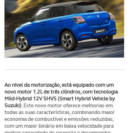
consentimento e quando tal se afigure estritamente
necessário no contexto dos serviços a prestar.
Realçamos que o bloqueio de certo tipo de Cookies e
tecnologias similares pode ter impacto na sua
experiência de navegação no Website e nos serviços
disponibilizados.
Consulte a política de cookies do site.
Ao nível da motorização, está equipado com um
novo motor 1.2L de três cilindros, com tecnologia
Mild-Hybrid 12V SHVS (Smart Hybrid Vehicle by
Suzuki)
. Este novo motor oferece melhorias em
todas as suas características, combinando maior
economia de combustível e emissões reduzidas,
com um maior binário em baixa velocidade para
melhor capacidade de resposta e desempenho