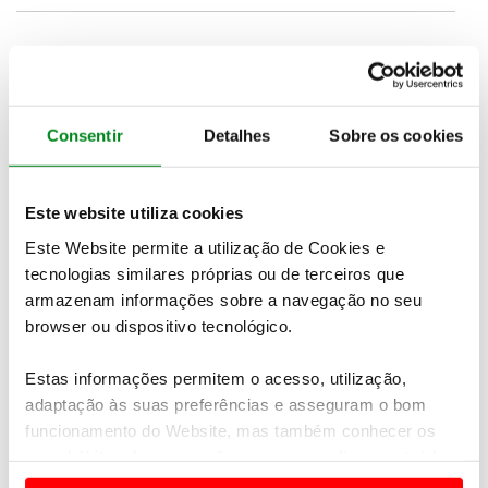
Consentir
Detalhes
Sobre os cookies
Este website utiliza cookies
Este Website permite a utilização de Cookies e
tecnologias similares próprias ou de terceiros que
armazenam informações sobre a navegação no seu
Sistemas de segurança avançados também estão
browser ou dispositivo tecnológico.
presentes no novo Swift
. O Sistema DSBS utiliza um
radar de ondas milimétricas e uma câmara
Estas informações permitem o acesso, utilização,
monocular para detetar obstáculos como veículos,
adaptação às suas preferências e asseguram o bom
bicicletas ou pessoas e ajudar a mitigar colisões
funcionamento do Website, mas também conhecer os
frontais, diagonais e laterais. Quando o controlo de
seus hábitos de navegação para personalizar conteúdos
velocidade adaptativo está ativado, o Assistente de
e anúncios de modo a promover produtos e/ou serviços.