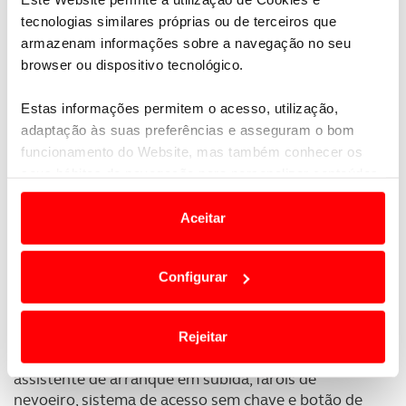
tecnologias similares próprias ou de terceiros que
armazenam informações sobre a navegação no seu
browser ou dispositivo tecnológico.
Estas informações permitem o acesso, utilização,
adaptação às suas preferências e asseguram o bom
funcionamento do Website, mas também conhecer os
seus hábitos de navegação para personalizar conteúdos
e anúncios de modo a promover produtos e/ou serviços.
Aceitar
Em alguns casos, a utilização destas tecnologias
dependem do seu consentimento, definindo nesses
Configurar
termos e a todo o tempo as suas preferências e limitando
Em Portugal o Mitsubishi Space Star assenta a sua
o acesso a informações durante a navegação no
oferta na versão com equipamento Intense
, onde se
Website.
destacam o Bluetooth, Cruise Control, ambos com
Rejeitar
comandos no volante, ar condicionado automático,
Usamos cookies para melhorar a sua experiência digital,
assistente de arranque em subida, faróis de
personalizar conteúdos e anúncios, para lhe proporcionar
nevoeiro, sistema de acesso sem chave e botão de