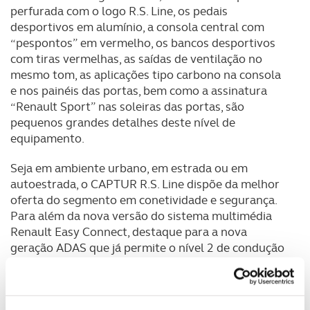
perfurada com o logo R.S. Line, os pedais
desportivos em alumínio, a consola central com
“pespontos” em vermelho, os bancos desportivos
com tiras vermelhas, as saídas de ventilação no
mesmo tom, as aplicações tipo carbono na consola
e nos painéis das portas, bem como a assinatura
“Renault Sport” nas soleiras das portas, são
pequenos grandes detalhes deste nível de
equipamento.
Seja em ambiente urbano, em estrada ou em
autoestrada, o CAPTUR R.S. Line dispõe da melhor
oferta do segmento em conetividade e segurança.
Para além da nova versão do sistema multimédia
Renault Easy Connect, destaque para a nova
geração ADAS que já permite o nível 2 de condução
autónoma. A isto soma-se um pacote completo de
tecnologias colocadas ao serviço da total segurança
e conforto na condução.