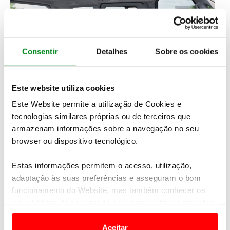
Consentir
Detalhes
Sobre os cookies
Este website utiliza cookies
Este Website permite a utilização de Cookies e
tecnologias similares próprias ou de terceiros que
Já a versão Cargo conta com duas motorizações, de
armazenam informações sobre a navegação no seu
122 cv (89,4 kW) ou 163 cv (120 kW)
, consoante a
browser ou dispositivo tecnológico.
bateria, com autonomias de
297 km e 416 km
,
respetivamente.
Estas informações permitem o acesso, utilização,
adaptação às suas preferências e asseguram o bom
O PV5 Passenger tem porta traseira elevatória,
funcionamento do Website, mas também conhecer os
bancos configuráveis e capacidade de carga entre
seus hábitos de navegação para personalizar conteúdos
1320 e 2300 litros
, estando ainda prevista uma
e anúncios de modo a promover produtos e/ou serviços.
versão com sete lugares. Quanto à variante Cargo,
Aceitar