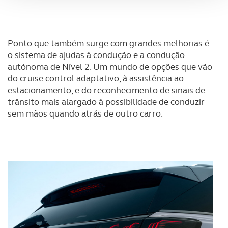
Adicionalmente partilhamos informação, relativa à sua
utilização do nosso site de publicidade e de análise, com
Ponto que também surge com grandes melhorias é
parceiros e organizações na UE e em países terceiros.
o sistema de ajudas à condução e a condução
autónoma de Nível 2. Um mundo de opções que vão
O ACP garantirá que as transferências internacionais de
do cruise control adaptativo, à assistência ao
dados pessoais serão realizadas apenas com o seu
estacionamento, e do reconhecimento de sinais de
consentimento e quando tal se afigure estritamente
trânsito mais alargado à possibilidade de conduzir
necessário no contexto dos serviços a prestar.
sem mãos quando atrás de outro carro.
Realçamos que o bloqueio de certo tipo de Cookies e
tecnologias similares pode ter impacto na sua
experiência de navegação no Website e nos serviços
disponibilizados.
Consulte a política de cookies do site.