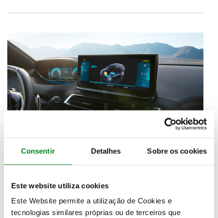
Consentir
Detalhes
Sobre os cookies
Este website utiliza cookies
De fora para dentro, o i-Cockpit também se
apresenta mais moderno, com o ecrã digital frontal
Este Website permite a utilização de Cookies e
de 12,3 polegadas totalmente costumizável e um
tecnologias similares próprias ou de terceiros que