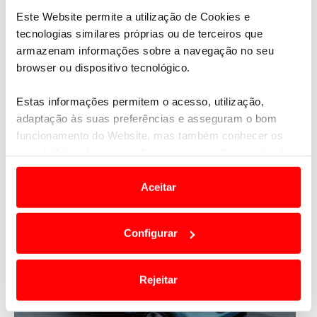
Este Website permite a utilização de Cookies e
tecnologias similares próprias ou de terceiros que
armazenam informações sobre a navegação no seu
browser ou dispositivo tecnológico.
Estas informações permitem o acesso, utilização,
adaptação às suas preferências e asseguram o bom
funcionamento do Website, mas também conhecer os
seus hábitos de navegação para personalizar conteúdos
e anúncios de modo a promover produtos e/ou serviços.
Aceitar
Em alguns casos, a utilização destas tecnologias
dependem do seu consentimento, definindo nesses
Configurar
termos e a todo o tempo as suas preferências e limitando
o acesso a informações durante a navegação no
Website.
Rejeitar
Usamos cookies para melhorar a sua experiência digital,