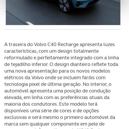
personalizar conteúdos e anúncios, para lhe proporcionar
funcionalidades de redes sociais, bem como para
analisar dados de navegação no nosso website.
Adicionalmente partilhamos informação, relativa à sua
utilização do nosso site de publicidade e de análise, com
A traseira do Volvo C40 Recharge apresenta luzes
parceiros e organizações na UE e em países terceiros.
características, com um design totalmente
reformulado e perfeitamente integrado com a linha
O ACP garantirá que as transferências internacionais de
de tejadilho inferior. O design dianteiro reflete toda
dados pessoais serão realizadas apenas com o seu
uma nova apresentação para os novos modelos
consentimento e quando tal se afigure estritamente
elétricos da Volvo onde se incluem faróis com
necessário no contexto dos serviços a prestar.
tecnologia pixel de última geração. No interior, o
automóvel apresenta uma posição de condução
Realçamos que o bloqueio de certo tipo de Cookies e
elevada, em linha com as preferências atuais da
tecnologias similares pode ter impacto na sua
maioria dos condutores. Este modelo terá
experiência de navegação no Website e nos serviços
disponíveis uma série de cores e de opções
disponibilizados.
exclusivas e será mesmo o primeiro automóvel da
marca sem qualquer componente em pele de
Consulte a política de cookies do site.