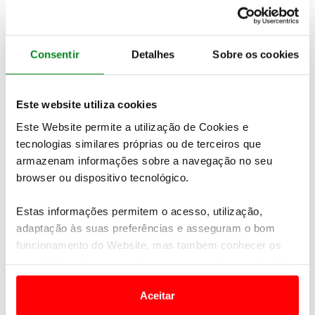
assegurar que o seu sistema híbrido e:HEV, em
conjunto com a direção, chassis e suspensão
proporcionem os níveis envolventes de
desempenho. O resultado é
um automóvel que
Consentir
Detalhes
Sobre os cookies
combina uma experiência de condução emocionante
com uma eficiência e emissões altamente
competitivas
.
Este website utiliza cookies
Este Website permite a utilização de Cookies e
tecnologias similares próprias ou de terceiros que
Newsletter Revista
armazenam informações sobre a navegação no seu
Receba as novidades do mundo automóvel e
browser ou dispositivo tecnológico.
do universo ACP.
Estas informações permitem o acesso, utilização,
SUBSCREVER
adaptação às suas preferências e asseguram o bom
funcionamento do Website, mas também conhecer os
seus hábitos de navegação para personalizar conteúdos
e anúncios de modo a promover produtos e/ou serviços.
O Honda Civic da 11ª geração é o mais recente
Aceitar
modelo da Honda a ser eletrificado, garantindo a
Em alguns casos, a utilização destas tecnologias