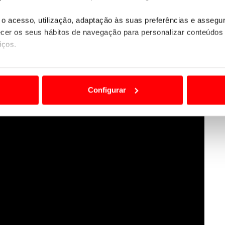
o acesso, utilização, adaptação às suas preferências e asseg
er os seus hábitos de navegação para personalizar conteúdos
iços.
ão destas tecnologias dependem do seu consentimento, definind
e limitando o acesso a informações durante a navegação no Web
Configurar
 a sua experiência digital, personalizar conteúdos e anúncios,
ciais, bem como para analisar dados de navegação no nosso web
nformação, relativa à sua utilização do nosso site de publicidad
aíses terceiros.
sferências internacionais de dados pessoais serão realizadas 
e afigure estritamente necessário no contexto dos serviços a pr
certo tipo de Cookies e tecnologias similares pode ter impacto