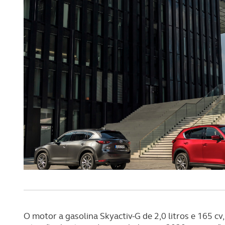
O motor a gasolina Skyactiv-G de 2,0 litros e 165 