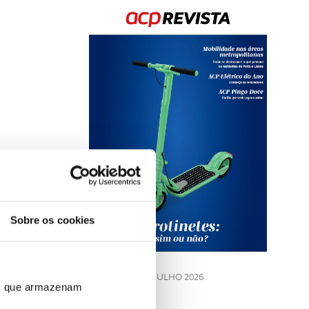
Rev
202
Sobre os cookies
LE
JULHO 2026
ros que armazenam