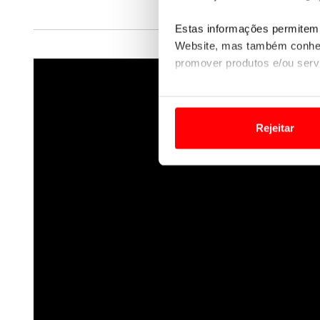
Estas informações permitem 
Website, mas também conhec
promover produtos e/ou serv
Em alguns casos, a utilizaç
tempo as suas preferências 
Rejeitar
Usamos cookies para melhorar
funcionalidades de redes so
Adicionalmente partilhamos i
e organizações na UE e em p
O ACP garantirá que as tran
consentimento e quando tal s
Realçamos que o bloqueio de 