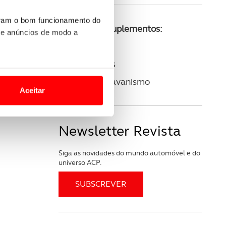
uram o bom funcionamento do
Consulte os suplementos:
 e anúncios de modo a
ACP Golfe
ACP Clássicos
o nesses termos e a todo o
ACP Autocaravanismo
site.
Aceitar
 para lhe proporcionar
site.
Newsletter Revista
e e de análise, com parceiros
Siga as novidades do mundo automóvel e do
universo ACP.
apenas com o seu
estar.
 na sua experiência de