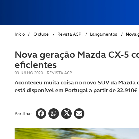
REVISTA ACP
PETS
SOBRE O ACP SEGUROS
CLÁSSICOS
Início
/
O clube
/
Revista ACP
/
Lançamentos
/
Nova g
GOLFE
Nova geração Mazda CX-5 c
AUTOCARAVANISMO
eficientes
09 JULHO 2020
|
REVISTA ACP
Aconteceu muita coisa no novo SUV da Mazda qu
está disponível em Portugal a partir de 32.910€
Partilhar