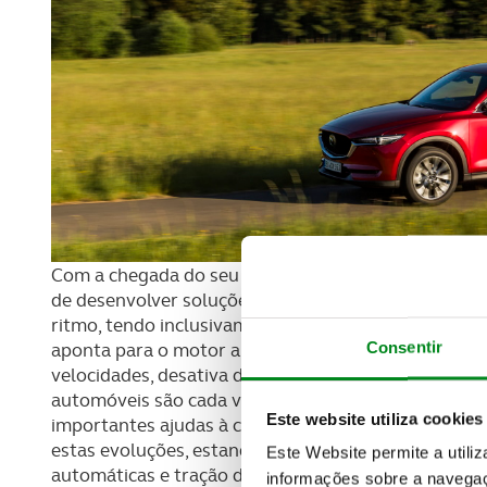
Com a chegada do seu primeiro veículo totalmente e
de desenvolver soluções para otimizar motores de 
ritmo, tendo inclusivamente previsto um novo bloco
Consentir
aponta para o motor a gasolina 2.0 Skyactiv G de 1
velocidades, desativa dois ou os quatro cilindros,
automóveis são cada vez mais grandes computadore
Este website utiliza cookies
importantes ajudas à condução, segurança e conet
estas evoluções, estando já disponível com três nív
Este Website permite a utili
automáticas e tração dianteira ou integral AWD.
informações sobre a navegaç