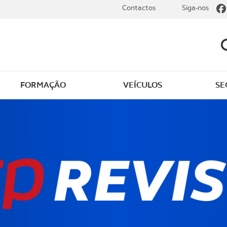
Contactos
Siga-nos
FORMAÇÃO
VEÍCULOS
SE
dade
Clássicos
mentos
Notícias do clube
s
Golfe
sts
Revista ACP Edição
impressa
rto