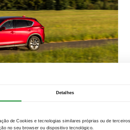
létrico previsto para setembro, a Mazda não deixa
combustão, com a tecnologia Skyactiv a marcar o
 diesel a lançar brevemente. Agora a evolução
Detalhes
65 cv, que equipado com caixa manual de seis
 contribuindo para menores consumos e emissões. Os
s, com as novas tecnologias a fornecerem
ividade. O novo SUV Mazda CX-5 acompanha todas
eis de equipamento, caixas de velocidades manuais e
zação de Cookies e tecnologias similares próprias ou de tercei
ão no seu browser ou dispositivo tecnológico.