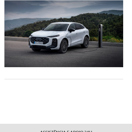
dados pessoais serão realizadas apenas com o seu
consentimento e quando tal se afigure estritamente
necessário no contexto dos serviços a prestar.
Realçamos que o bloqueio de certo tipo de Cookies e
tecnologias similares pode ter impacto na sua
experiência de navegação no Website e nos serviços
disponibilizados.
Consulte a política de cookies do site.