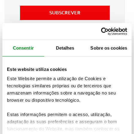
SUBSCREVER
As
motorizações estão disponíveis em ambas as
variantes da carroçaria
. O novo Q3 traz ainda
Consentir
Detalhes
Sobre os cookies
sistemas de assistência à condução atualizados
e
faróis LED Matrix digitais, que se adaptam
automaticamente às condições da estrada.
Este website utiliza cookies
Gama e preços em Portugal:
Este Website permite a utilização de Cookies e
tecnologias similares próprias ou de terceiros que
• Q3 TFSI 110 kW (150 cv) S tronic – 45 617 €
armazenam informações sobre a navegação no seu
browser ou dispositivo tecnológico.
• Q3 TDI 110 kW (150 cv) S tronic – 53 217 €
• Q3 SUV e-hybrid 200 kW (272 cv) S tronic – 52
Estas informações permitem o acesso, utilização,
707 €
adaptação às suas preferências e asseguram o bom
funcionamento do Website, mas também conhecer os