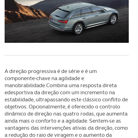
Realçamos que o bloqueio de certo tipo de Cookies e
tecnologias similares pode ter impacto na sua
experiência de navegação no Website e nos serviços
disponibilizados.
Consulte a política de cookies do site.
A direção progressiva é de série e é um
componente-chave na agilidade e
manobrabilidade.Combina uma resposta direta
edesportiva da direção com um incremento na
estabilidade, ultrapassando este clássico conflito de
objetivos. Opcionalmente, é oferecido o controlo
dinâmico de direção nas quatro rodas, que aumenta
ainda mais o conforto e a agilidade. Sentem-se as
vantagens das intervenções ativas da direção, como
a redução do raio de viragem e o aumento da